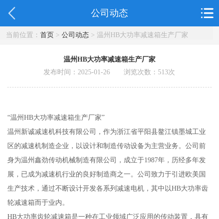
公司动态
当前位置：
首页
>
公司动态
> 温州HB大功率减速箱生产厂家
温州HB大功率减速箱生产厂家
发布时间：2025-01-26 浏览次数：
513
次
“温州HB大功率减速箱生产厂家”
温州新诚减速机科技有限公司，作为浙江省平阳县鳌江镇墨城工业
区的减速机制造企业，以设计和制造传动设备为主营业务。公司前
身为温州鑫劲传动机械制造有限公司，成立于1987年，历经多年发
展，已成为减速机行业的良好制造商之一。公司致力于引进欧美国
生产技术，通过不断设计开发各系列减速电机，其中以HB大功率齿
轮减速箱而于业内。
HB大功率齿轮减速箱是一种在工业领域广泛应用的传动装置，具有