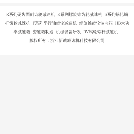
3. 造纸机械：硬齿面减速机可用于造纸机械领域，用于传动卷纸
机、造纸机等设备。
4. 钢铁设备：在钢铁冶炼过程中，硬齿面减速机被广泛应用于轧
机、连铸机、热轧轧机等设备。
5. 化工设备：硬齿面减速机在化工设备领域可用于搅拌器、混合
器、制药机械等。
总之，硬齿面减速机适用于需要传递大功率和大扭矩的设备和工艺
中，能够提供稳定和可靠的传动效果，具有的使用寿命和抗磨损能
力。
K系列螺旋锥齿轮减速机生产厂家
R系列硬齿面斜齿轮减速机 K系列螺旋锥齿轮减速机 S系列蜗轮蜗
杆齿轮减速机 F系列平行轴齿轮减速机 螺旋锥齿轮转向箱 HB大功
率减速箱 变速箱制造 机械设备研发 RV蜗轮蜗杆减速机
版权所有：浙江新诚减速机科技有限公司