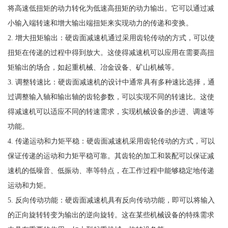
硬齿面减速机是一种常见的传动设备，主要用于实现高扭矩、低速
转动的功能。其主要功能包括：
1. 传递和变换动力：硬齿面减速机通过传递和变换输入轴的动力，
将高速低扭矩的动力转化为低速高扭矩的动力输出。它可以通过减
小输入端转速和增大输出端扭矩来实现动力的传递和变换。
2. 增大扭矩输出：硬齿面减速机通过采用齿轮传动的方式，可以使
扭矩在传递的过程中得到放大。这使得减速机可以应用在需要高扭
矩输出的场合，如起重机械、冶金设备、矿山机械等。