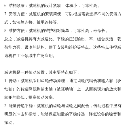
1. 减速比大：减速机能够将输入轴的转速降低，并转换为输出轴的
较低转速。通过减小转速，可以增加输出轴的扭矩。
2. 扭矩输出平稳：减速机的设计能够实现稳定的扭矩输出，使得输
出轴能够平稳运行，减小噪音和振动。
3. 传动效率高：减速机的设计和精密加工能够使传动效率尽可能
高，减小能量损耗。
4. 组合灵活：减速机可以根据不同的需求进行组合和搭配，以适应
不同的工作环境和工作要求。
5. 载荷能力强：减速机通常具有较高的载荷能力，能够承受较大的
力矩和冲击。
6. 结构紧凑：减速机的设计紧凑，体积小，可靠性高。
7. 安装方便：减速机的安装简便，可以根据需要选择不同的安装方
式，如法兰连接、轴承连接等。
8. 维护方便：减速机的维护相对简单，可靠性高，寿命长。
总之，减速机具有大减速比、平稳的扭矩输出、率、组合灵活、载