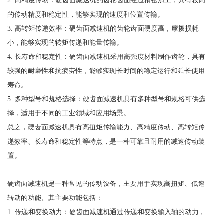
2. 高精度传动：硬齿面减速机的齿轮齿面经过精密加工，具有较高
的传动精度和稳定性，能够实现的速度和位置传输。
3. 高转矩传递效率：硬齿面减速机的齿轮齿面硬度高，摩擦损耗
小，能够实现的转矩传递和能量传输。
4. 长寿命和稳定性：硬齿面减速机采用高强度材料制作齿轮，具有
较强的耐磨性和抗疲劳性，能够实现长时间的稳定运行和延长使用
寿命。
5. 多种型号和规格选择：硬齿面减速机具有多种型号和规格可供选
择，适用于不同的工业领域和应用场景。
总之，硬齿面减速机具有高扭矩传输能力、高精度传动、高转矩传
递效率、长寿命和稳定性等特点，是一种可靠且耐用的减速传动装
置。