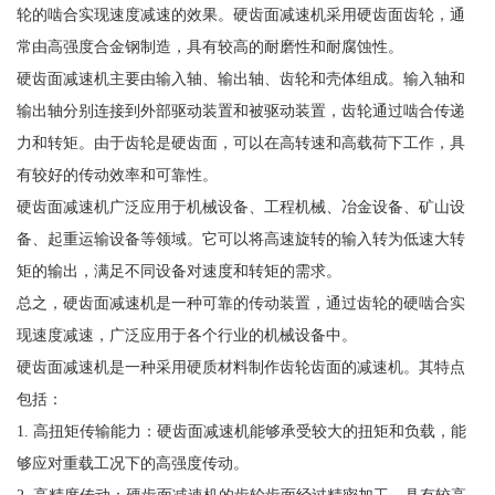
轮的啮合实现速度减速的效果。硬齿面减速机采用硬齿面齿轮，通
常由高强度合金钢制造，具有较高的耐磨性和耐腐蚀性。
硬齿面减速机主要由输入轴、输出轴、齿轮和壳体组成。输入轴和
输出轴分别连接到外部驱动装置和被驱动装置，齿轮通过啮合传递
力和转矩。由于齿轮是硬齿面，可以在高转速和高载荷下工作，具
有较好的传动效率和可靠性。
硬齿面减速机广泛应用于机械设备、工程机械、冶金设备、矿山设
备、起重运输设备等领域。它可以将高速旋转的输入转为低速大转
矩的输出，满足不同设备对速度和转矩的需求。
总之，硬齿面减速机是一种可靠的传动装置，通过齿轮的硬啮合实
现速度减速，广泛应用于各个行业的机械设备中。
硬齿面减速机是一种采用硬质材料制作齿轮齿面的减速机。其特点
包括：
1. 高扭矩传输能力：硬齿面减速机能够承受较大的扭矩和负载，能
够应对重载工况下的高强度传动。