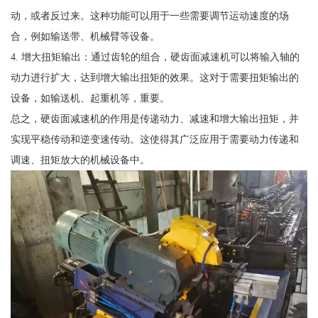
动，或者反过来。这种功能可以用于一些需要调节运动速度的场
合，例如输送带、机械臂等设备。
4. 增大扭矩输出：通过齿轮的组合，硬齿面减速机可以将输入轴的
动力进行扩大，达到增大输出扭矩的效果。这对于需要扭矩输出的
设备，如输送机、起重机等，重要。
总之，硬齿面减速机的作用是传递动力、减速和增大输出扭矩，并
实现平稳传动和逆变速传动。这使得其广泛应用于需要动力传递和
调速、扭矩放大的机械设备中。