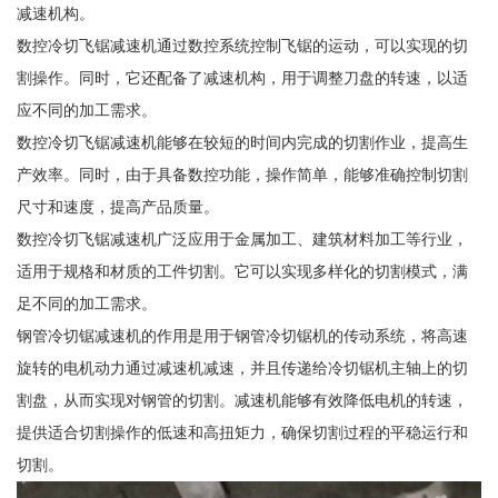
减速机构。
数控冷切飞锯减速机通过数控系统控制飞锯的运动，可以实现的切
割操作。同时，它还配备了减速机构，用于调整刀盘的转速，以适
应不同的加工需求。
数控冷切飞锯减速机能够在较短的时间内完成的切割作业，提高生
产效率。同时，由于具备数控功能，操作简单，能够准确控制切割
尺寸和速度，提高产品质量。
数控冷切飞锯减速机广泛应用于金属加工、建筑材料加工等行业，
适用于规格和材质的工件切割。它可以实现多样化的切割模式，满
足不同的加工需求。
钢管冷切锯减速机的作用是用于钢管冷切锯机的传动系统，将高速
旋转的电机动力通过减速机减速，并且传递给冷切锯机主轴上的切
割盘，从而实现对钢管的切割。减速机能够有效降低电机的转速，
提供适合切割操作的低速和高扭矩力，确保切割过程的平稳运行和
切割。