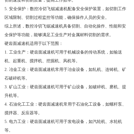
切割速度和切割质量，提高工作效率。
5. 安全保护：数控冷切飞锯减速机配备安全保护装置，如切割工作
区域限制、切割过程监控等功能，确保操作人员的安全。
综上所述，数控冷切飞锯减速机具备切割、自动化操作、性能和安
全保护等功能，能够满足工业生产对金属材料切割的需求。
硬齿面减速机适用于以下范围：
1. 工业生产：硬齿面减速机可用于机械设备的传动系统，如输送
机、起重机、搅拌机、挖掘机、风机等。
2. 冶金工业：硬齿面减速机常用于冶金设备，如轧机、连铸机、矿
石破碎机等。
3. 矿山工业：硬齿面减速机可用于矿山设备，如破碎机、磨机、提
升机等。
4. 石油化工工业：硬齿面减速机常用于石油化工设备，如螺杆泵、
搅拌器、反应器等。
5. 电力工业：硬齿面减速机可用于发电设备，如汽轮机、水轮机
等。