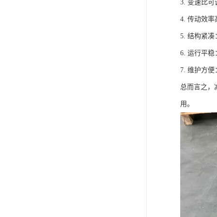
3. 变速
4. 传动
5. 结构
6. 运行
7. 维护
总而言之，
用。