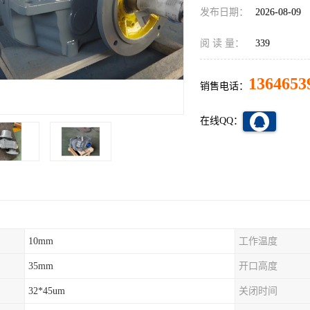
发布日期：
2026-08-09
阅 读 量：
339
1364653
销售电话：
在线QQ：
10mm
工作温度
35mm
开口高度
32*45um
关闭时间