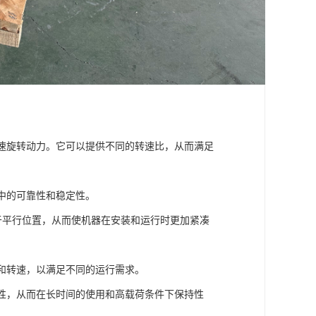
低速旋转动力。它可以提供不同的转速比，从而满足
程中的可靠性和稳定性。
处于平行位置，从而使机器在安装和运行时更加紧凑
矩和转速，以满足不同的运行需求。
久性，从而在长时间的使用和高载荷条件下保持性