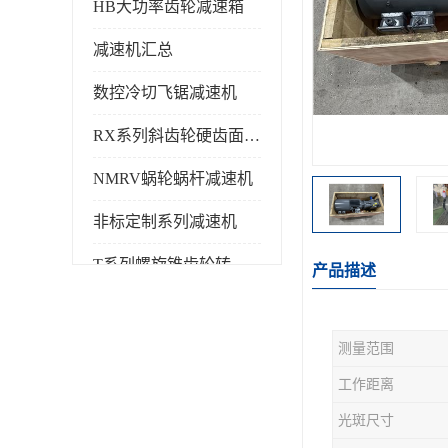
HB大功率齿轮减速箱
减速机汇总
数控冷切飞锯减速机
RX系列斜齿轮硬齿面减速机
NMRV蜗轮蜗杆减速机
非标定制系列减速机
T系列螺旋锥齿轮转向箱
产品描述
测量范围
工作距离
光斑尺寸