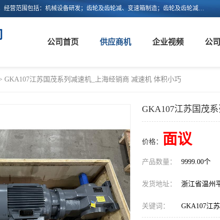
浙江新诚减速机科技有限公司成立于2006年，注册地位于浙江省平阳县。经营范围包括：机械设备研发；齿轮及齿轮减、变速箱制造；齿轮及齿轮减、变速箱销售；轴承、齿轮和传动部件制造；轴承、齿轮和传动部件销售；货物进出口；技术进出口等。
司
公司首页
供应商机
企业视频
公
> GKA107江苏国茂系列减速机_上海经销商 减速机 体积小巧
GKA107江苏国茂
面议
价格：
产品数量：
9999.00个
发货地址：
浙江省温州
关键词：
GKA107