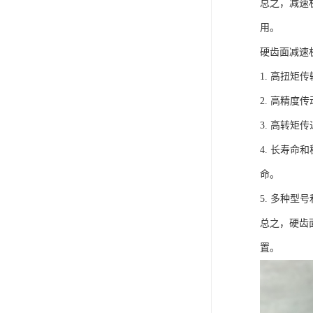
总之，减速
用。
硬齿面减速
1. 高扭
2. 高精
3. 高转
4. 长寿
命。
5. 多种
总之，硬齿
置。