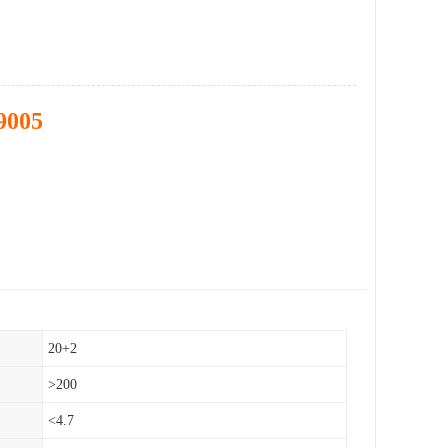
9005
20+2
>200
<4.7