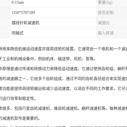
0.15um
重量(kg)
1110*570*189
是否定制
摆线针轮减速机
减速比
同轴式
输入转速
种用来降低机械运动速度并提高扭矩的装置。它通常由一个电机和一个减
于工业和机械设备中，例如机床、输送带、风机、泵等。
作原理是通过传递和转换动力来降低运动速度。它通过使用齿轮组、蜗杆
用的减速器之一，它由多个齿轮组成，通过不同的齿轮直径组合来实现速
要功能是提供高扭矩输出和减少运动速度，以适应不同的工作要求。它可
的运行效率和稳定性。
类很多，包括行星齿轮减速机、锥齿轮减速机、蜗杆减速机等。每种减速
的减速机型号是重要的。