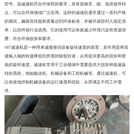
型号。该减速机符合环保部的要求，具有低噪音、能、低排放等特
点，可以在环保领域广泛应用。这样的减速机通常通过一系列严格
的测试，确保其性能和质量达到环保标准，并被环保部列入指定清
单，以供环保行业选用。它的使用可以有效减少环境污染和资源浪
费，符合环保政策和要求。
S87减速机是一种用来减慢驱动设备旋转速度的装置，其作用是将高
速输入轴的转速降低到所需的较低转速，从而提供更高的扭矩和更
低的旋转速度。减速机常用于工业领域中需要提供大扭矩和低速旋
转的系统，例如输送机、机械设备和工程机械等。通过减速机，可
以有效地控制机械设备的运行速度和扭矩，从而满足不同工作需
求。