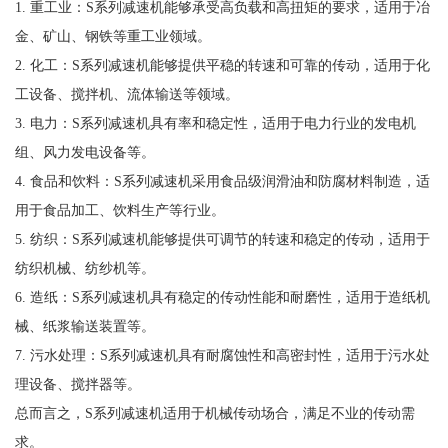
1. 重工业：S系列减速机能够承受高负载和高扭矩的要求，适用于冶
金、矿山、钢铁等重工业领域。
2. 化工：S系列减速机能够提供平稳的转速和可靠的传动，适用于化
工设备、搅拌机、流体输送等领域。
3. 电力：S系列减速机具有率和稳定性，适用于电力行业的发电机
组、风力发电设备等。
4. 食品和饮料：S系列减速机采用食品级润滑油和防腐材料制造，适
用于食品加工、饮料生产等行业。
5. 纺织：S系列减速机能够提供可调节的转速和稳定的传动，适用于
纺织机械、纺纱机等。
6. 造纸：S系列减速机具有稳定的传动性能和耐磨性，适用于造纸机
械、纸浆输送装置等。
7. 污水处理：S系列减速机具有耐腐蚀性和高密封性，适用于污水处
理设备、搅拌器等。
总而言之，S系列减速机适用于机械传动场合，满足不业的传动需
求。