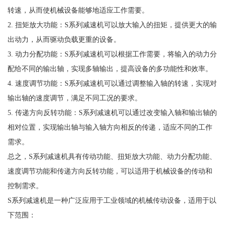
转速，从而使机械设备能够地适应工作需要。
2. 扭矩放大功能：S系列减速机可以放大输入的扭矩，提供更大的输
出动力，从而驱动负载更重的设备。
3. 动力分配功能：S系列减速机可以根据工作需要，将输入的动力分
配给不同的输出轴，实现多轴输出，提高设备的多功能性和效率。
4. 速度调节功能：S系列减速机可以通过调整输入轴的转速，实现对
输出轴的速度调节，满足不同工况的要求。
5. 传递方向反转功能：S系列减速机可以通过改变输入轴和输出轴的
相对位置，实现输出轴与输入轴方向相反的传递，适应不同的工作
需求。
总之，S系列减速机具有传动功能、扭矩放大功能、动力分配功能、
速度调节功能和传递方向反转功能，可以适用于机械设备的传动和
控制需求。
S系列减速机是一种广泛应用于工业领域的机械传动设备，适用于以
下范围：