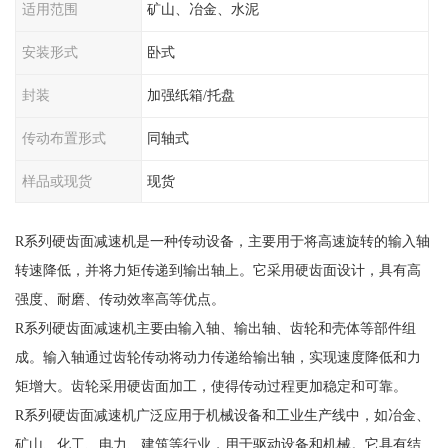
适用范围
矿山、冶金、水泥
安装形式
卧式
封装
加强纸箱/托盘
传动布置形式
同轴式
样品或现货
现货
R系列硬齿面减速机是一种传动设备，主要用于将高速旋转的输入轴
转速降低，并将力矩传递到输出轴上。它采用硬齿面设计，具有高
强度、耐磨、传动效率高等优点。
R系列硬齿面减速机主要由输入轴、输出轴、齿轮和壳体等部件组
成。输入轴通过齿轮传动将动力传递给输出轴，实现速度降低和力
矩增大。齿轮采用硬齿面加工，使得传动过程更加稳定和可靠。
R系列硬齿面减速机广泛应用于机械设备和工业生产线中，如冶金、
矿山、化工、电力、建筑等行业，用于驱动设备和机械。它具有结