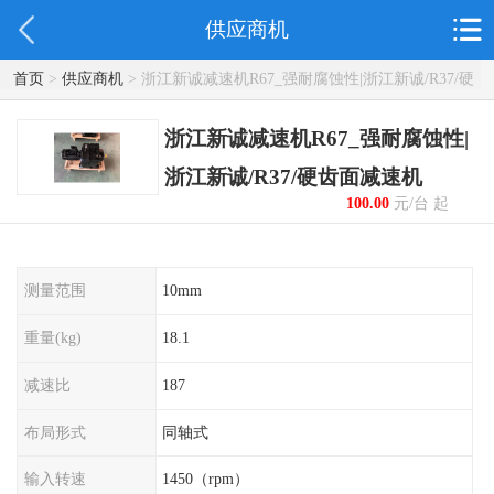
供应商机
首页
>
供应商机
> 浙江新诚减速机R67_强耐腐蚀性|浙江新诚/R37/硬
齿面减速机
浙江新诚减速机R67_强耐腐蚀性|
浙江新诚/R37/硬齿面减速机
100.00
元/台 起
测量范围
10mm
重量(kg)
18.1
减速比
187
布局形式
同轴式
输入转速
1450（rpm）