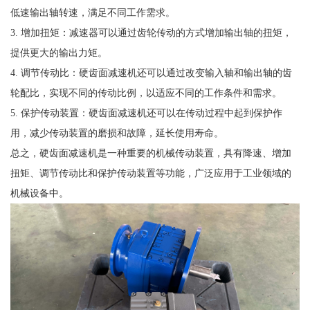
低速输出轴转速，满足不同工作需求。
3. 增加扭矩：减速器可以通过齿轮传动的方式增加输出轴的扭矩，
提供更大的输出力矩。
4. 调节传动比：硬齿面减速机还可以通过改变输入轴和输出轴的齿
轮配比，实现不同的传动比例，以适应不同的工作条件和需求。
5. 保护传动装置：硬齿面减速机还可以在传动过程中起到保护作
用，减少传动装置的磨损和故障，延长使用寿命。
总之，硬齿面减速机是一种重要的机械传动装置，具有降速、增加
扭矩、调节传动比和保护传动装置等功能，广泛应用于工业领域的
机械设备中。