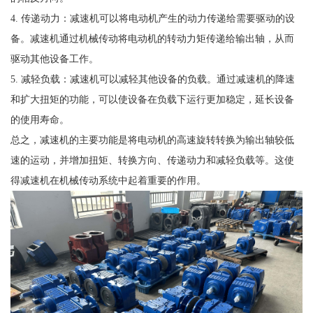
4. 传递动力：减速机可以将电动机产生的动力传递给需要驱动的设
备。减速机通过机械传动将电动机的转动力矩传递给输出轴，从而
驱动其他设备工作。
5. 减轻负载：减速机可以减轻其他设备的负载。通过减速机的降速
和扩大扭矩的功能，可以使设备在负载下运行更加稳定，延长设备
的使用寿命。
总之，减速机的主要功能是将电动机的高速旋转转换为输出轴较低
速的运动，并增加扭矩、转换方向、传递动力和减轻负载等。这使
得减速机在机械传动系统中起着重要的作用。