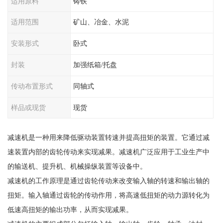
适用原料
铸铁
适用范围
矿山、冶金、水泥
安装形式
卧式
封装
加强纸箱/托盘
传动布置形式
同轴式
样品或现货
现货
减速机是一种用来降低驱动装置转速并提高扭矩的装置。它通过减
速装置内部的齿轮传动来实现减果。减速机广泛应用于工业生产中
的输送机、提升机、机械操纵装置等设备中。
减速机的工作原理是通过齿轮传动来改变输入轴的转速和输出轴的
扭矩。输入轴通过齿轮的传动作用，将高速低扭矩的动力源转化为
低速高扭矩的输出功率，从而实现减果。