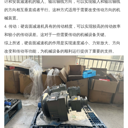
计和安装减速机的输入、输出轴线方向，可以实现输入和输出轴线
的方向相互垂直或者平行。这种方式适用于需要改变传动方向的机
械装置。
4. 传动：硬齿面减速机具有的传动精度，可以实现较高的传动效率
和较小的传动误差。这对于一些需要传动的机械设备关键。
综上所述，硬齿面减速机的作用是实现速度减小、力矩放大、方向
改变和传动等功能，为机械设备的顺利运行提供了重要的支持。