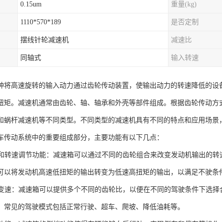
0.15um
重量(kg)
1110*570*189
是否定制
摆线针轮减速机
减速比
同轴式
输入转速
种将高速旋转的输入动力通过齿轮传动装置，使输出动力的转速降低的设
扭矩。减速机通常由齿轮、轴、轴承和外壳等部件组成。根据齿轮传动方
和蜗杆减速机等不同类型。不同类型的减速机具有不同的特点和应用场景
车传动系统中的重要组成部分，主要功能有以下几点：
减速和转速调节功能：减速箱可以通过不同的齿轮组合来改变发动机输出的
可以将发动机高速低扭矩的输出转变为低速高扭矩的输出，以满足不驶条
多档变速：减速箱可以提供多个不同的齿轮比，以便在不同的驾驶条件下选
。常见的驾驶模式包括正常行驶、超车、爬坡、降低油耗等。