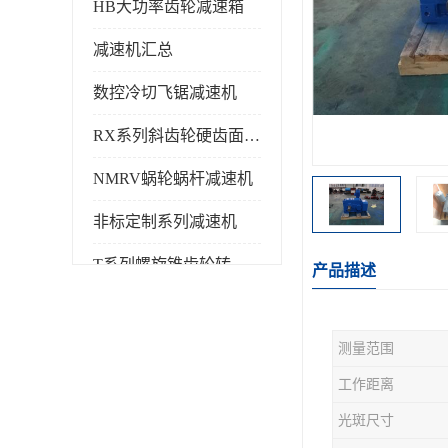
HB大功率齿轮减速箱
减速机汇总
数控冷切飞锯减速机
RX系列斜齿轮硬齿面减速机
NMRV蜗轮蜗杆减速机
非标定制系列减速机
T系列螺旋锥齿轮转向箱
产品描述
测量范围
工作距离
光斑尺寸