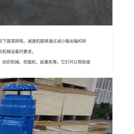
况下提高转矩。减速机能够通过减小输出轴的转
和机械设备的要求。
、纺织机械、挖掘机、起重机等。它们可以帮助提