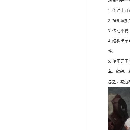
减速机是一
1. 传动
2. 扭矩
3. 传动
4. 结构
性。
5. 使用
车、船舶、
总之，减速