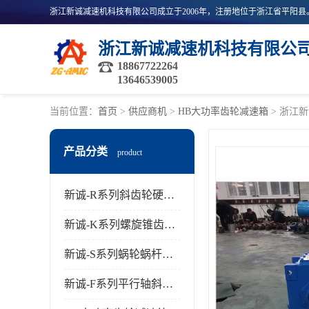
浙江新诚减速机科技有限公
18867722264
13646539005
当前位置：
首页
>
供应商机
>
HB大功率齿轮减速箱
> 浙江新
产品分类
product
新诚-R系列斜齿轮硬齿面减速机
新诚-K系列螺旋锥齿轮减速机
新诚-S系列蜗轮蜗杆齿轮减速机
新诚-F系列平行轴斜齿轮减速机