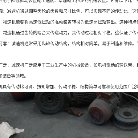
种用于降低驱动装置输出速度、增加输出扭矩的机械装置。它有以下几个
比可调：减速机通过调整齿轮的齿数和尺寸比例，可以实现不同的传动比。
增加：减速机能够将高速低扭矩的驱动装置转换为低速高扭矩输出。这种特
平稳：减速机通过齿轮的啮合来传递动力，其传动过程相对平稳。这保证了
简单可靠：减速机通常采用齿轮传动结构，结构相对简单，易于制造和维修
范围广泛：减速机广泛应用于工业生产中的机械设备，如电机驱动的输送带
和装备等领域。
机具有传动比可调、扭矩增加、传动平稳、结构简单可靠和使用范围广泛