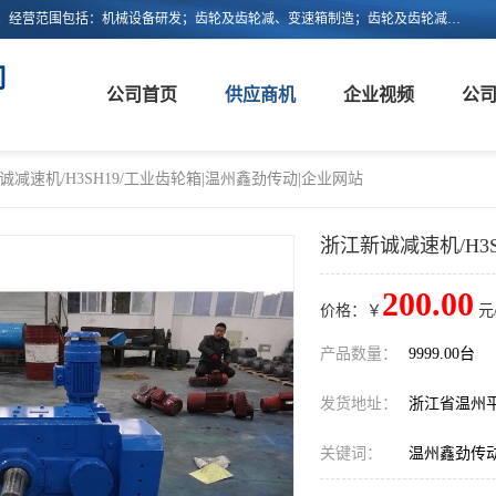
浙江新诚减速机科技有限公司成立于2006年，注册地位于浙江省平阳县。经营范围包括：机械设备研发；齿轮及齿轮减、变速箱制造；齿轮及齿轮减、变速箱销售；轴承、齿轮和传动部件制造；轴承、齿轮和传动部件销售；货物进出口；技术进出口等。
司
公司首页
供应商机
企业视频
公
诚减速机/H3SH19/工业齿轮箱|温州鑫劲传动|企业网站
浙江新诚减速机/H3
200.00
价格：￥
元
产品数量：
9999.00台
发货地址：
浙江省温州
关键词：
温州鑫劲传