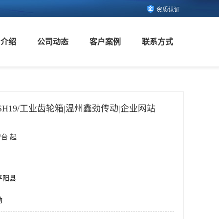
资质认证
司介绍
公司动态
客户案例
联系方式
SH19/工业齿轮箱|温州鑫劲传动|企业网站
/台 起
平阳县
动