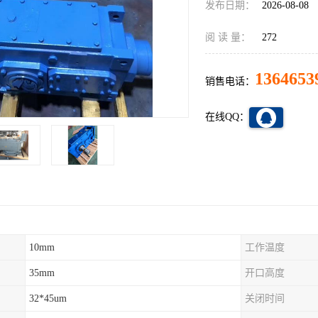
发布日期：
2026-08-08
阅 读 量：
272
1364653
销售电话：
在线QQ：
10mm
工作温度
35mm
开口高度
32*45um
关闭时间