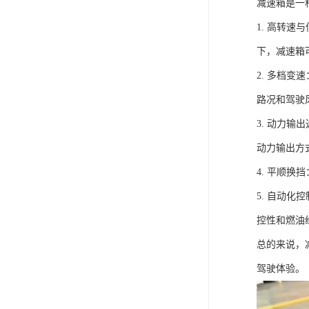
减速箱是一
1. 高转
下，减速箱
2. 多档
路况和驾驶
3. 动力
动力输出方
4. 平顺
5. 自动
控性和燃油
总的来说，
驾驶体验。