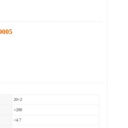
9005
20+2
>200
<4.7