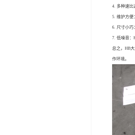
4. 多种
5. 维护
6. 尺寸
7. 低噪
总之，HB
作环境。