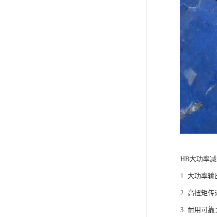
HB大功率
1. 大功
2. 高扭
3. 耐用