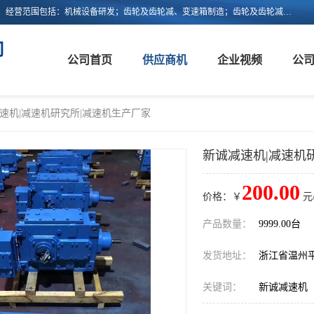
浙江新诚减速机科技有限公司成立于2006年，注册地位于浙江省平阳县。经营范围包括：机械设备研发；齿轮及齿轮减、变速箱制造；齿轮及齿轮减、变速箱销售；轴承、齿轮和传动部件制造；轴承、齿轮和传动部件销售；货物进出口；技术进出口等。
司
公司首页
供应商机
企业视频
公
减速机|减速机研究所|减速机生产厂家
新诚减速机|减速机
200.00
价格：￥
元
产品数量：
9999.00台
发货地址：
浙江省温州
关键词：
新诚减速机