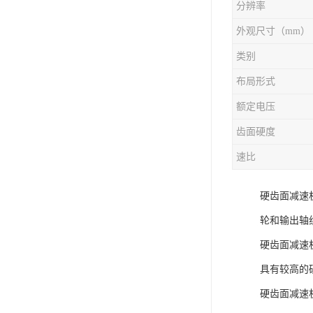
分辨率
外观尺寸（mm）
类别
布局形式
额定电压
齿面硬度
速比
硬齿面减速
轮和输出轴
硬齿面减速
具有较高的
硬齿面减速