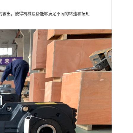
的输出，使得机械设备能够满足不同的转速和扭矩