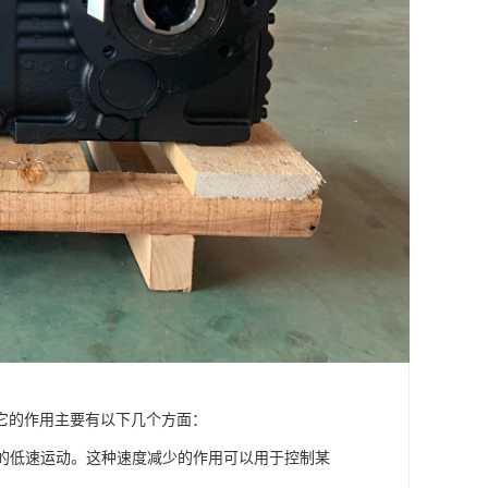
它的作用主要有以下几个方面：
轴的低速运动。这种速度减少的作用可以用于控制某