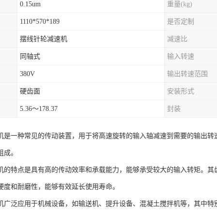
0.15um
重量(kg)
1110*570*189
是否定制
摆线针轮减速机
减速比
同轴式
输入转速
380V
输出转速范围
硬齿面
安装形式
5.36～178.37
封装
机是一种常见的传动装置，用于将高速旋转的输入轴减速到需要的输出转
组成。
机的特点是具有高的传动效率和承载能力，能够承受较大的输入转矩。其
硬度和耐磨性，能够有效延长使用寿命。
机广泛应用于机械设备，如输送机、提升设备、混凝土搅拌机等，其中特