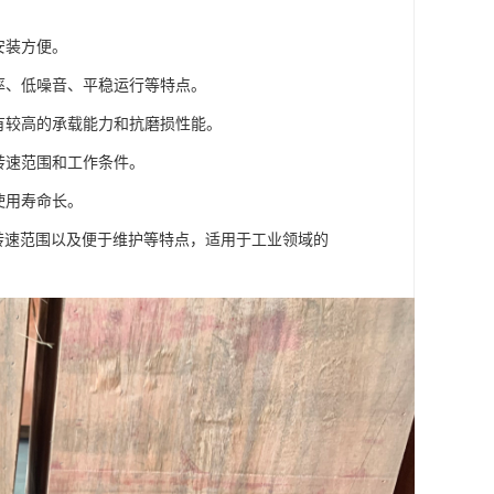
安装方便。
率、低噪音、平稳运行等特点。
有较高的承载能力和抗磨损性能。
转速范围和工作条件。
使用寿命长。
转速范围以及便于维护等特点，适用于工业领域的