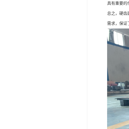
具有重要的
总之，硬齿
需求，保证