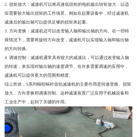
2. 扭矩放大：减速机可以将高速低扭矩的电机输出转矩放大，以适
应需要较大输出扭矩的工作场景。例如在起重设备中，经过减速机
减速后的输出轴可以提供足够的扭矩来起重。
3. 方向变换：减速机还可以改变输入轴和输出轴的方向。在一些特
殊情况下，需要将旋转方向改变，减速机可以实现输入轴和输出轴
的方向转换。
4. 调速控制：减速机通常具有较大的减速比，可以通过改变输入轴
的转速，来实现对输出轴的速度调节。在许多需要调速的应用中，
减速机可以提供更大的范围和精度。
综上所述，S系列蜗轮蜗杆齿轮减速机的主要作用是转速变换、扭矩
放大、方向变换和调速控制。这种减速装置广泛应用于机械设备和
工业生产中，起到了关键的作用。