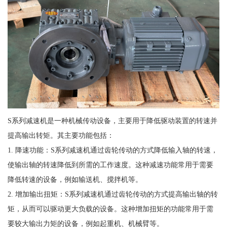
S系列减速机是一种机械传动设备，主要用于降低驱动装置的转速并
提高输出转矩。其主要功能包括：
1. 降速功能：S系列减速机通过齿轮传动的方式降低输入轴的转速，
使输出轴的转速降低到所需的工作速度。这种减速功能常用于需要
降低转速的设备，例如输送机、搅拌机等。
2. 增加输出扭矩：S系列减速机通过齿轮传动的方式提高输出轴的转
矩，从而可以驱动更大负载的设备。这种增加扭矩的功能常用于需
要较大输出力矩的设备，例如起重机、机械臂等。