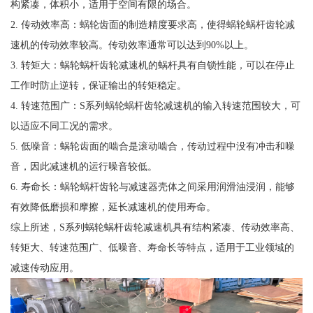
构紧凑，体积小，适用于空间有限的场合。
2. 传动效率高：蜗轮齿面的制造精度要求高，使得蜗轮蜗杆齿轮减
速机的传动效率较高。传动效率通常可以达到90%以上。
3. 转矩大：蜗轮蜗杆齿轮减速机的蜗杆具有自锁性能，可以在停止
工作时防止逆转，保证输出的转矩稳定。
4. 转速范围广：S系列蜗轮蜗杆齿轮减速机的输入转速范围较大，可
以适应不同工况的需求。
5. 低噪音：蜗轮齿面的啮合是滚动啮合，传动过程中没有冲击和噪
音，因此减速机的运行噪音较低。
6. 寿命长：蜗轮蜗杆齿轮与减速器壳体之间采用润滑油浸润，能够
有效降低磨损和摩擦，延长减速机的使用寿命。
综上所述，S系列蜗轮蜗杆齿轮减速机具有结构紧凑、传动效率高、
转矩大、转速范围广、低噪音、寿命长等特点，适用于工业领域的
减速传动应用。