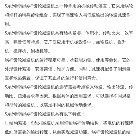
S系列蜗轮蜗杆齿轮减速机是一种常用的机械传动装置，它采用蜗轮
和蜗杆的特殊齿轮组合，实现了高速输入与低速输出的转速减速作
用。
S系列蜗轮蜗杆齿轮减速机具有结构紧凑、体积小、传动比大、效率
高、噪音低等特点。它广泛应用于机械设备中，如输送机、提升
机、搅拌机、刮板机等。
蜗杆齿轮减速机的运行稳定可靠，承载能力强，使用寿命长。它的
外形设计紧凑，安装简便，维护方便。同时，减速机配备了润滑装
置和散热装置，保证了其正常的运行和使用寿命。
S系列蜗轮蜗杆齿轮减速机的选型需要考虑输入转速、输出转速、传
动比、扭矩要求等因素。根据具体的应用需求，可以选择不同规格
和型号的减速机，以满足不同的机械传动要求。
S系列蜗轮蜗杆齿轮减速机具有以下特点：
1. 结构紧凑：S系列减速机采用蜗轮蜗杆传动结构，将电机的转速降
低到所需要的输出转速，从而实现减速功能。蜗杆齿轮减速机的结