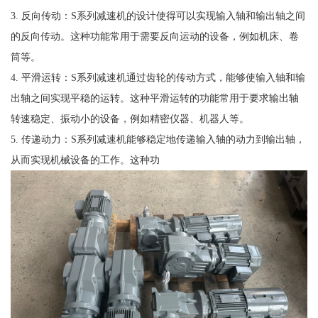
3. 反向传动：S系列减速机的设计使得可以实现输入轴和输出轴之间
的反向传动。这种功能常用于需要反向运动的设备，例如机床、卷
筒等。
4. 平滑运转：S系列减速机通过齿轮的传动方式，能够使输入轴和输
出轴之间实现平稳的运转。这种平滑运转的功能常用于要求输出轴
转速稳定、振动小的设备，例如精密仪器、机器人等。
5. 传递动力：S系列减速机能够稳定地传递输入轴的动力到输出轴，
从而实现机械设备的工作。这种功