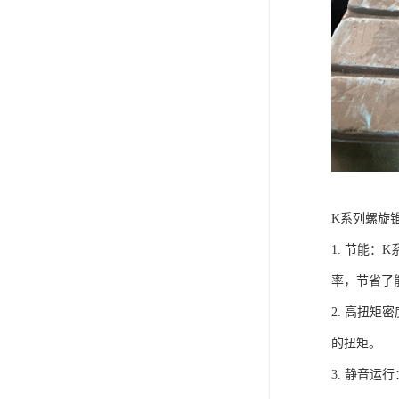
K系列螺旋
1. 节能
率，节省了
2. 高扭
的扭矩。
3. 静音