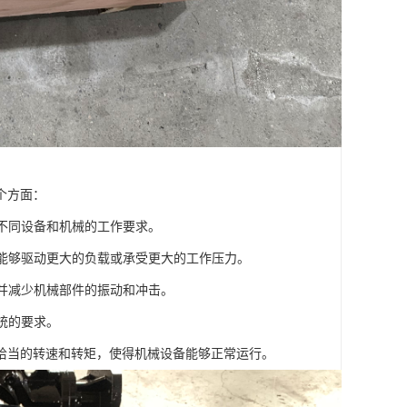
个方面：
应不同设备和机械的工作要求。
出能够驱动更大的负载或承受更大的工作压力。
，并减少机械部件的振动和冲击。
统的要求。
恰当的转速和转矩，使得机械设备能够正常运行。