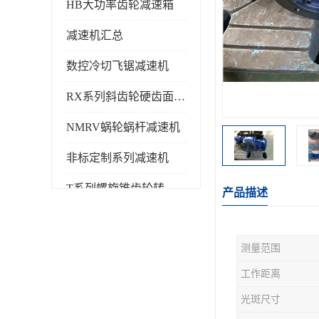
HB大功率齿轮减速箱
减速机汇总
数控冷切飞锯减速机
RX系列斜齿轮硬齿面减速机
NMRV蜗轮蜗杆减速机
非标定制系列减速机
T系列螺旋锥齿轮转向箱
产品描述
测量范围
工作距离
光斑尺寸