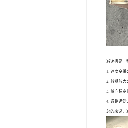
减速机是一
1. 速度
2. 转矩
3. 轴向
4. 调整
总的来说，