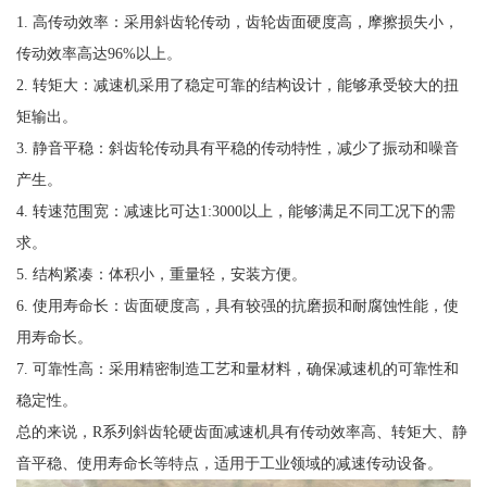
1. 高传动效率：采用斜齿轮传动，齿轮齿面硬度高，摩擦损失小，
传动效率高达96%以上。
2. 转矩大：减速机采用了稳定可靠的结构设计，能够承受较大的扭
矩输出。
3. 静音平稳：斜齿轮传动具有平稳的传动特性，减少了振动和噪音
产生。
4. 转速范围宽：减速比可达1:3000以上，能够满足不同工况下的需
求。
5. 结构紧凑：体积小，重量轻，安装方便。
6. 使用寿命长：齿面硬度高，具有较强的抗磨损和耐腐蚀性能，使
用寿命长。
7. 可靠性高：采用精密制造工艺和量材料，确保减速机的可靠性和
稳定性。
总的来说，R系列斜齿轮硬齿面减速机具有传动效率高、转矩大、静
音平稳、使用寿命长等特点，适用于工业领域的减速传动设备。