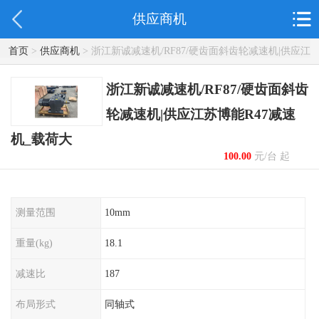
供应商机
首页
>
供应商机
> 浙江新诚减速机/RF87/硬齿面斜齿轮减速机|供应江
苏博能R47减速机_载荷大
浙江新诚减速机/RF87/硬齿面斜齿
轮减速机|供应江苏博能R47减速
机_载荷大
100.00
元/台 起
测量范围
10mm
重量(kg)
18.1
减速比
187
布局形式
同轴式