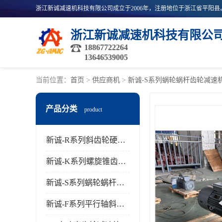
浙江新诚减速机科技有限公
18867722264
13646539005
当前位置：
首页
>
供应商机
>
新诚-S系列蜗轮蜗杆齿轮减速
产品分类
product
新诚-R系列斜齿轮硬齿面减速机
新诚-K系列螺旋锥齿轮减速机
新诚-S系列蜗轮蜗杆齿轮减速机
新诚-F系列平行轴斜齿轮减速机