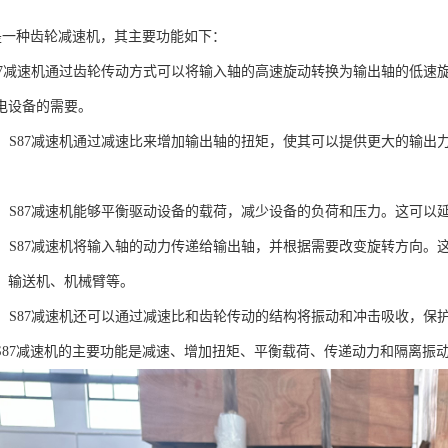
机是一种齿轮减速机，其主要功能如下：
：S87减速机通过齿轮传动方式可以将输入轴的高速旋动转换为输出轴的低
电设备的需要。
扭矩：S87减速机通过减速比来增加输出轴的扭矩，使其可以提供更大的输
载荷：S87减速机能够平衡驱动设备的载荷，减少设备的负荷和压力。这可
动力：S87减速机将输入轴的动力传递给输出轴，并根据需要改变旋转方向
、输送机、机械臂等。
振动：S87减速机还可以通过减速比和齿轮传动的结构将振动和冲击吸收，
S87减速机的主要功能是减速、增加扭矩、平衡载荷、传递动力和隔离振