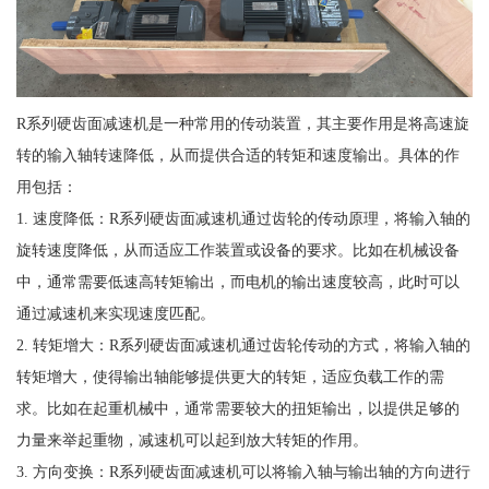
R系列硬齿面减速机是一种常用的传动装置，其主要作用是将高速旋
转的输入轴转速降低，从而提供合适的转矩和速度输出。具体的作
用包括：
1. 速度降低：R系列硬齿面减速机通过齿轮的传动原理，将输入轴的
旋转速度降低，从而适应工作装置或设备的要求。比如在机械设备
中，通常需要低速高转矩输出，而电机的输出速度较高，此时可以
通过减速机来实现速度匹配。
2. 转矩增大：R系列硬齿面减速机通过齿轮传动的方式，将输入轴的
转矩增大，使得输出轴能够提供更大的转矩，适应负载工作的需
求。比如在起重机械中，通常需要较大的扭矩输出，以提供足够的
力量来举起重物，减速机可以起到放大转矩的作用。
3. 方向变换：R系列硬齿面减速机可以将输入轴与输出轴的方向进行