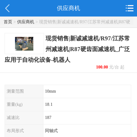
供应商机
首页
>
供应商机
> 现货销售|新诚减速机/R97/江苏常州减速机|R87硬
齿面减速机_广泛应用于自动化设备-机器人
现货销售|新诚减速机/R97/江苏常
州减速机|R87硬齿面减速机_广泛
应用于自动化设备-机器人
100.00
元/台 起
测量范围
10mm
重量(kg)
18.1
减速比
187
布局形式
同轴式