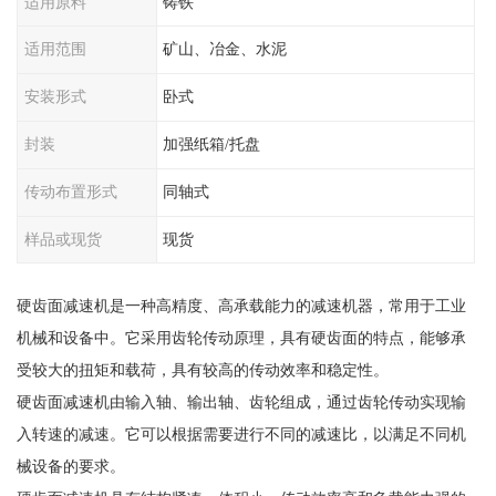
适用原料
铸铁
适用范围
矿山、冶金、水泥
安装形式
卧式
封装
加强纸箱/托盘
传动布置形式
同轴式
样品或现货
现货
硬齿面减速机是一种高精度、高承载能力的减速机器，常用于工业
机械和设备中。它采用齿轮传动原理，具有硬齿面的特点，能够承
受较大的扭矩和载荷，具有较高的传动效率和稳定性。
硬齿面减速机由输入轴、输出轴、齿轮组成，通过齿轮传动实现输
入转速的减速。它可以根据需要进行不同的减速比，以满足不同机
械设备的要求。