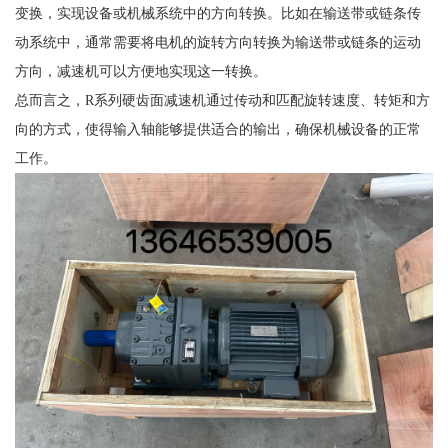
变换，实现设备或机械系统中的方向转换。比如在输送带或链条传
动系统中，通常需要将电机的旋转方向转换为输送带或链条的运动
方向，减速机可以方便地实现这一转换。
总而言之，R系列硬齿面减速机通过传动和匹配旋转速度、转矩和方
向的方式，使得输入轴能够提供适合的输出，确保机械设备的正常
工作。