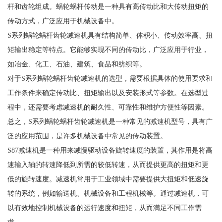
杆和齿轮组成。蜗轮蜗杆传动是一种具有高传动比和大传动扭矩的
传动方式，广泛应用于机械设备中。
S系列蜗轮蜗杆齿轮减速机具有结构简单、体积小、传动效率高、扭
矩输出稳定等特点。它能够实现不同的传动比，广泛应用于行业，
如冶金、化工、石油、建筑、食品和纺织等。
对于S系列蜗轮蜗杆齿轮减速机的选型，需要根据具体的使用要求和
工作条件来确定传动比、扭矩输出以及安装形式等参数。在选型过
程中，还需要考虑减速机的耐久性、可靠性和维护方便性等因素。
总之，S系列蜗轮蜗杆齿轮减速机是一种常见的减速机型号，具有广
泛的应用范围，是许多机械设备中常见的传动装置。
S87减速机是一种用来减慢驱动设备旋转速度的装置，其作用是将高
速输入轴的转速降低到所需的较低转速，从而提供更高的扭矩和更
低的旋转速度。减速机常用于工业领域中需要提供大扭矩和低速旋
转的系统，例如输送机、机械设备和工程机械等。通过减速机，可
以有效地控制机械设备的运行速度和扭矩，从而满足不同工作需