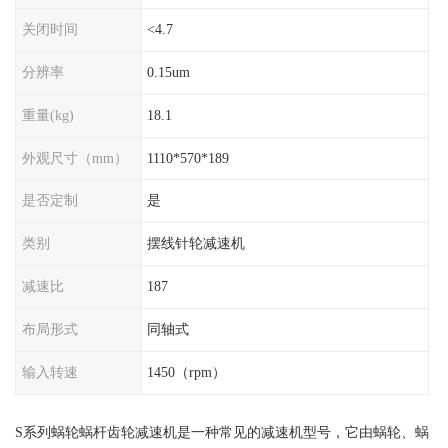
关闭时间
<4.7
分辨率
0.15um
重量(kg)
18.1
外观尺寸（mm）
1110*570*189
是否定制
是
类别
摆线针轮减速机
减速比
187
布局形式
同轴式
输入转速
1450（rpm）
S系列蜗轮蜗杆齿轮减速机是一种常见的减速机型号，它由蜗轮、蜗