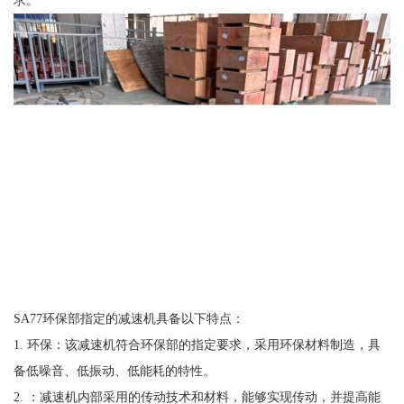
求。
SA77环保部指定的减速机具备以下特点：
1. 环保：该减速机符合环保部的指定要求，采用环保材料制造，具
备低噪音、低振动、低能耗的特性。
2. ：减速机内部采用的传动技术和材料，能够实现传动，并提高能