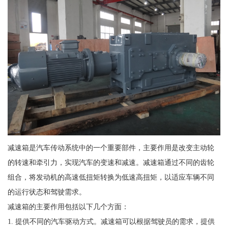
减速箱是汽车传动系统中的一个重要部件，主要作用是改变主动轮
的转速和牵引力，实现汽车的变速和减速。减速箱通过不同的齿轮
组合，将发动机的高速低扭矩转换为低速高扭矩，以适应车辆不同
的运行状态和驾驶需求。
减速箱的主要作用包括以下几个方面：
1. 提供不同的汽车驱动方式。减速箱可以根据驾驶员的需求，提供