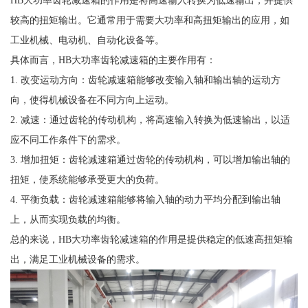
HB大功率齿轮减速箱的作用是将高速输入转换为低速输出，并提供
较高的扭矩输出。它通常用于需要大功率和高扭矩输出的应用，如
工业机械、电动机、自动化设备等。
具体而言，HB大功率齿轮减速箱的主要作用有：
1. 改变运动方向：齿轮减速箱能够改变输入轴和输出轴的运动方
向，使得机械设备在不同方向上运动。
2. 减速：通过齿轮的传动机构，将高速输入转换为低速输出，以适
应不同工作条件下的需求。
3. 增加扭矩：齿轮减速箱通过齿轮的传动机构，可以增加输出轴的
扭矩，使系统能够承受更大的负荷。
4. 平衡负载：齿轮减速箱能够将输入轴的动力平均分配到输出轴
上，从而实现负载的均衡。
总的来说，HB大功率齿轮减速箱的作用是提供稳定的低速高扭矩输
出，满足工业机械设备的需求。