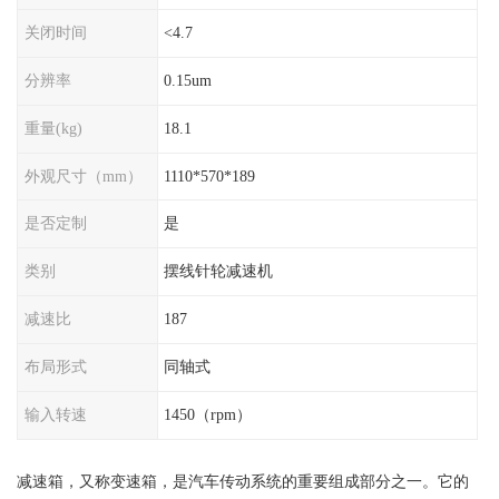
关闭时间
<4.7
分辨率
0.15um
重量(kg)
18.1
外观尺寸（mm）
1110*570*189
是否定制
是
类别
摆线针轮减速机
减速比
187
布局形式
同轴式
输入转速
1450（rpm）
减速箱，又称变速箱，是汽车传动系统的重要组成部分之一。它的