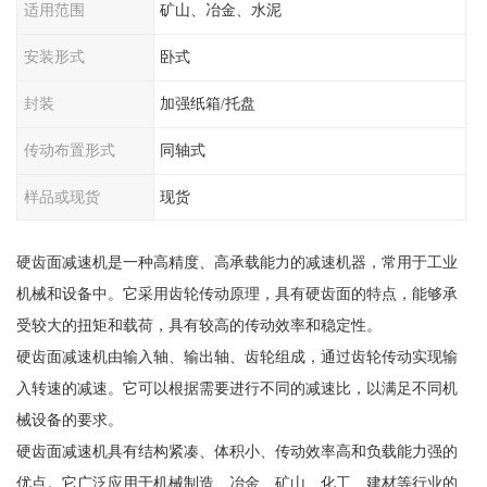
适用范围
矿山、冶金、水泥
安装形式
卧式
封装
加强纸箱/托盘
传动布置形式
同轴式
样品或现货
现货
硬齿面减速机是一种高精度、高承载能力的减速机器，常用于工业
机械和设备中。它采用齿轮传动原理，具有硬齿面的特点，能够承
受较大的扭矩和载荷，具有较高的传动效率和稳定性。
硬齿面减速机由输入轴、输出轴、齿轮组成，通过齿轮传动实现输
入转速的减速。它可以根据需要进行不同的减速比，以满足不同机
械设备的要求。
硬齿面减速机具有结构紧凑、体积小、传动效率高和负载能力强的
优点。它广泛应用于机械制造、冶金、矿山、化工、建材等行业的