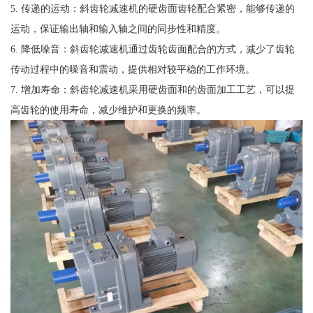
5. 传递的运动：斜齿轮减速机的硬齿面齿轮配合紧密，能够传递的
运动，保证输出轴和输入轴之间的同步性和精度。
6. 降低噪音：斜齿轮减速机通过齿轮齿面配合的方式，减少了齿轮
传动过程中的噪音和震动，提供相对较平稳的工作环境。
7. 增加寿命：斜齿轮减速机采用硬齿面和的齿面加工工艺，可以提
高齿轮的使用寿命，减少维护和更换的频率。