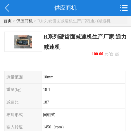
供应商机
首页
>
供应商机
> R系列硬齿面减速机生产厂家|通力减速机
R系列硬齿面减速机生产厂家|通力
减速机
100.00
元/台 起
测量范围
10mm
重量(kg)
18.1
减速比
187
布局形式
同轴式
输入转速
1450（rpm）