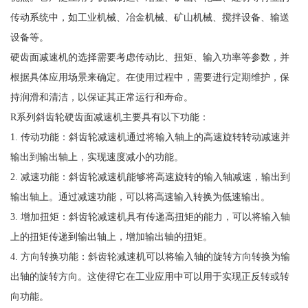
传动系统中，如工业机械、冶金机械、矿山机械、搅拌设备、输送
设备等。
硬齿面减速机的选择需要考虑传动比、扭矩、输入功率等参数，并
根据具体应用场景来确定。在使用过程中，需要进行定期维护，保
持润滑和清洁，以保证其正常运行和寿命。
R系列斜齿轮硬齿面减速机主要具有以下功能：
1. 传动功能：斜齿轮减速机通过将输入轴上的高速旋转转动减速并
输出到输出轴上，实现速度减小的功能。
2. 减速功能：斜齿轮减速机能够将高速旋转的输入轴减速，输出到
输出轴上。通过减速功能，可以将高速输入转换为低速输出。
3. 增加扭矩：斜齿轮减速机具有传递高扭矩的能力，可以将输入轴
上的扭矩传递到输出轴上，增加输出轴的扭矩。
4. 方向转换功能：斜齿轮减速机可以将输入轴的旋转方向转换为输
出轴的旋转方向。这使得它在工业应用中可以用于实现正反转或转
向功能。