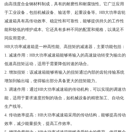
由高强度合金钢材料制成，具有的耐磨性和耐腐蚀性。它广泛应用
于工业设备，包括机械设备、输送带、起重设备等。HB大功率齿轮
减速箱具有高传动效率、稳定性和可靠性，能够提供持久的工作性
能和较低的维护成本。它还具有多种不同的配置和规格，以满足不
同应用需求。
HB大功率减速箱是一种高性能、高扭矩的减速器，主要功能包括：
1. 减速作用：HB大功率减速箱能够将输入的高速旋动转变为输出的
低速高扭矩运动，适用于需要降低转速的场合。
2. 增加扭矩：该减速箱能够将输入的扭矩通过内部的齿轮传输系统
增加到输出端，使得输出部分具备更大的扭矩能力。
3. 调速作用：通过HB大功率减速箱的传动机构，可以实现的调速功
能，适用于要求速度控制的场合，如机械设备的精密加工、自动化
生产线等。
4. 传动效率提高：HB大功率减速箱采用的传动结构，能够提高传动
效率，减少能量损失，提高工作效率。