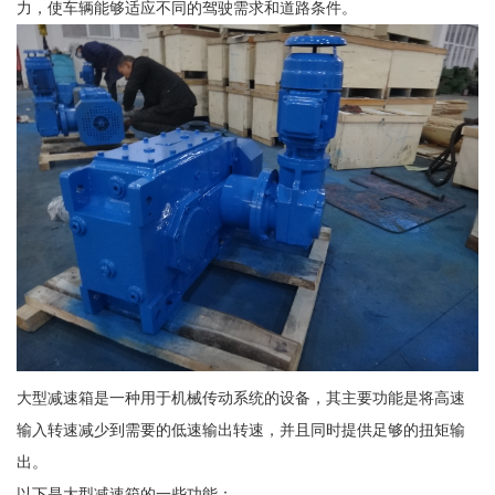
力，使车辆能够适应不同的驾驶需求和道路条件。
大型减速箱是一种用于机械传动系统的设备，其主要功能是将高速
输入转速减少到需要的低速输出转速，并且同时提供足够的扭矩输
出。
以下是大型减速箱的一些功能：