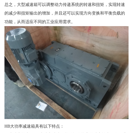
总之，大型减速箱可以调整动力传递系统的转速和扭矩，实现转速
的减少和扭矩输出的增加，并且还可以实现方向变换和平衡负载的
功能，从而适应不同的工业应用需求。
HB大功率减速箱具有以下特点：