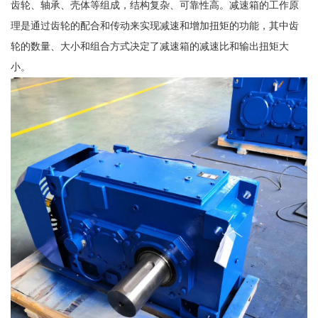
齿轮、轴承、壳体等组成，结构复杂、可靠性高。减速箱的工作原
理是通过齿轮的配合和传动来实现减速和增加扭矩的功能，其中齿
轮的数量、大小和组合方式决定了减速箱的减速比和输出扭矩大
小。