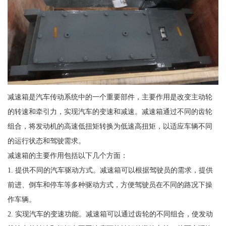
减速箱是汽车传动系统中的一个重要部件，主要作用是改变主动轮
的转速和牵引力，实现汽车的变速和减速。减速箱通过不同的齿轮
组合，将发动机的高速低扭矩转换为低速高扭矩，以适应车辆不同
的运行状态和驾驶需求。
减速箱的主要作用包括以下几个方面：
1. 提供不同的汽车驱动方式。减速箱可以根据驾驶员的需求，提供
前进、倒车和停车等多种驱动方式，方便驾驶员在不同的路况下操
作车辆。
2. 实现汽车的变速功能。减速箱可以通过齿轮的不同组合，使发动