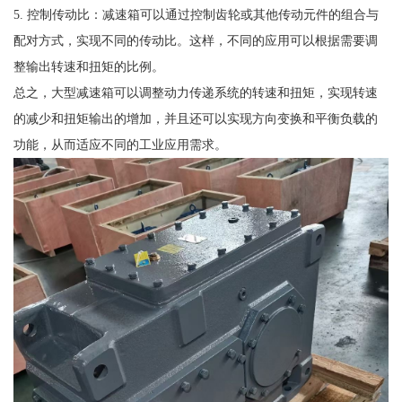
5. 控制传动比：减速箱可以通过控制齿轮或其他传动元件的组合与
配对方式，实现不同的传动比。这样，不同的应用可以根据需要调
整输出转速和扭矩的比例。
总之，大型减速箱可以调整动力传递系统的转速和扭矩，实现转速
的减少和扭矩输出的增加，并且还可以实现方向变换和平衡负载的
功能，从而适应不同的工业应用需求。