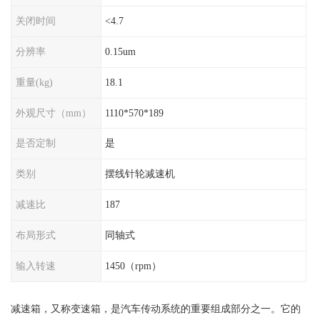
关闭时间
<4.7
分辨率
0.15um
重量(kg)
18.1
外观尺寸（mm）
1110*570*189
是否定制
是
类别
摆线针轮减速机
减速比
187
布局形式
同轴式
输入转速
1450（rpm）
减速箱，又称变速箱，是汽车传动系统的重要组成部分之一。它的