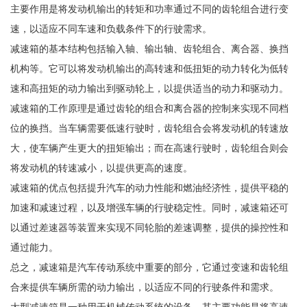
主要作用是将发动机输出的转矩和功率通过不同的齿轮组合进行变
速，以适应不同车速和负载条件下的行驶需求。
减速箱的基本结构包括输入轴、输出轴、齿轮组合、离合器、换挡
机构等。它可以将发动机输出的高转速和低扭矩的动力转化为低转
速和高扭矩的动力输出到驱动轮上，以提供适当的动力和驱动力。
减速箱的工作原理是通过齿轮的组合和离合器的控制来实现不同档
位的换挡。当车辆需要低速行驶时，齿轮组合会将发动机的转速放
大，使车辆产生更大的扭矩输出；而在高速行驶时，齿轮组合则会
将发动机的转速减小，以提供更高的速度。
减速箱的优点包括提升汽车的动力性能和燃油经济性，提供平稳的
加速和减速过程，以及增强车辆的行驶稳定性。同时，减速箱还可
以通过差速器等装置来实现不同轮胎的差速调整，提供的操控性和
通过能力。
总之，减速箱是汽车传动系统中重要的部分，它通过变速和齿轮组
合来提供车辆所需的动力输出，以适应不同的行驶条件和需求。