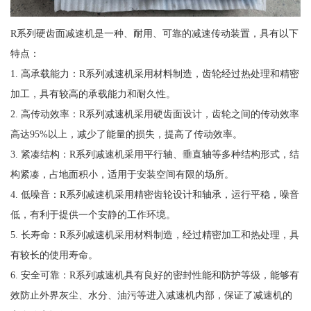
R系列硬齿面减速机是一种、耐用、可靠的减速传动装置，具有以下
特点：
1. 高承载能力：R系列减速机采用材料制造，齿轮经过热处理和精密
加工，具有较高的承载能力和耐久性。
2. 高传动效率：R系列减速机采用硬齿面设计，齿轮之间的传动效率
高达95%以上，减少了能量的损失，提高了传动效率。
3. 紧凑结构：R系列减速机采用平行轴、垂直轴等多种结构形式，结
构紧凑，占地面积小，适用于安装空间有限的场所。
4. 低噪音：R系列减速机采用精密齿轮设计和轴承，运行平稳，噪音
低，有利于提供一个安静的工作环境。
5. 长寿命：R系列减速机采用材料制造，经过精密加工和热处理，具
有较长的使用寿命。
6. 安全可靠：R系列减速机具有良好的密封性能和防护等级，能够有
效防止外界灰尘、水分、油污等进入减速机内部，保证了减速机的