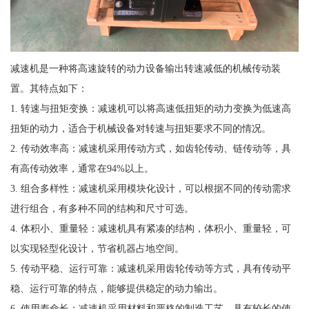
减速机是一种将高速旋转的动力设备输出转速减低的机械传动装
置。其特点如下：
1. 转速与扭矩变换：减速机可以将高速低扭矩的动力变换为低速高
扭矩的动力，适合于机械设备对转速与扭矩要求不同的情况。
2. 传动效率高：减速机采用传动方式，如齿轮传动、链传动等，具
有高传动效率，通常在94%以上。
3. 组合多样性：减速机采用模块化设计，可以根据不同的传动需求
进行组合，有多种不同的结构和尺寸可选。
4. 体积小、重量轻：减速机具有紧凑的结构，体积小、重量轻，可
以实现轻型化设计，节省机器占地空间。
5. 传动平稳、运行可靠：减速机采用齿轮传动等方式，具有传动平
稳、运行可靠的特点，能够提供稳定的动力输出。
6. 使用寿命长：减速机采用材料和严格的制造工艺，具有较长的使