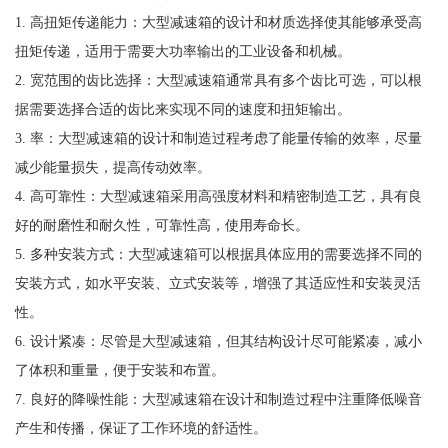
1. 高扭矩传递能力：大型减速箱的设计和材质选择使其能够承受高
扭矩传递，适用于需要大功率输出的工业设备和机械。
2. 宽范围的齿比选择：大型减速箱通常具有多个齿比可选，可以根
据需要选择合适的齿比来实现不同的速度和扭矩输出。
3. 率：大型减速箱的设计和制造过程考虑了能量传输的效率，尽量
减少能量损失，提高传动效率。
4. 高可靠性：大型减速箱采用高强度材料和精密制造工艺，具有良
好的耐磨性和耐久性，可靠性高，使用寿命长。
5. 多种安装方式：大型减速箱可以根据具体应用的需要选择不同的
安装方式，如水平安装、立式安装等，增强了其适应性和安装灵活
性。
6. 设计紧凑：尽管是大型减速箱，但其结构设计尽可能紧凑，减小
了体积和重量，便于安装和布置。
7. 良好的降噪性能：大型减速箱在设计和制造过程中注重降低噪音
产生和传播，保证了工作环境的舒适性。