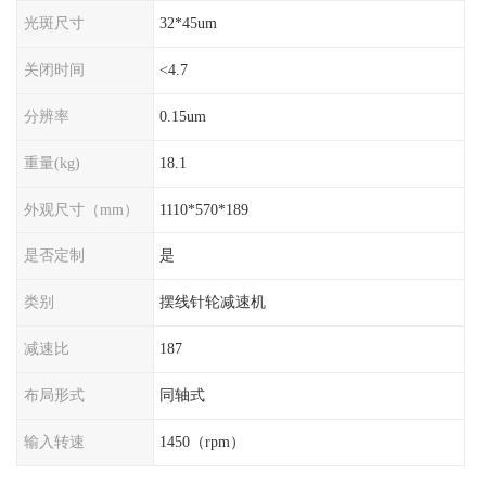
光斑尺寸
32*45um
关闭时间
<4.7
分辨率
0.15um
重量(kg)
18.1
外观尺寸（mm）
1110*570*189
是否定制
是
类别
摆线针轮减速机
减速比
187
布局形式
同轴式
输入转速
1450（rpm）