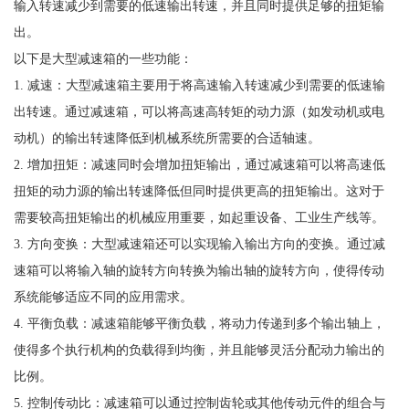
输入转速减少到需要的低速输出转速，并且同时提供足够的扭矩输
出。
以下是大型减速箱的一些功能：
1. 减速：大型减速箱主要用于将高速输入转速减少到需要的低速输
出转速。通过减速箱，可以将高速高转矩的动力源（如发动机或电
动机）的输出转速降低到机械系统所需要的合适轴速。
2. 增加扭矩：减速同时会增加扭矩输出，通过减速箱可以将高速低
扭矩的动力源的输出转速降低但同时提供更高的扭矩输出。这对于
需要较高扭矩输出的机械应用重要，如起重设备、工业生产线等。
3. 方向变换：大型减速箱还可以实现输入输出方向的变换。通过减
速箱可以将输入轴的旋转方向转换为输出轴的旋转方向，使得传动
系统能够适应不同的应用需求。
4. 平衡负载：减速箱能够平衡负载，将动力传递到多个输出轴上，
使得多个执行机构的负载得到均衡，并且能够灵活分配动力输出的
比例。
5. 控制传动比：减速箱可以通过控制齿轮或其他传动元件的组合与