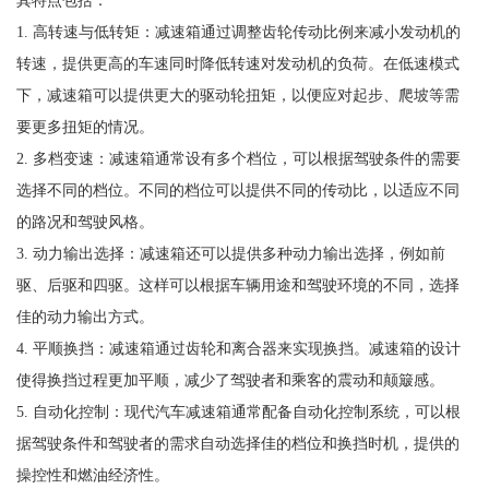
其特点包括：
1. 高转速与低转矩：减速箱通过调整齿轮传动比例来减小发动机的
转速，提供更高的车速同时降低转速对发动机的负荷。在低速模式
下，减速箱可以提供更大的驱动轮扭矩，以便应对起步、爬坡等需
要更多扭矩的情况。
2. 多档变速：减速箱通常设有多个档位，可以根据驾驶条件的需要
选择不同的档位。不同的档位可以提供不同的传动比，以适应不同
的路况和驾驶风格。
3. 动力输出选择：减速箱还可以提供多种动力输出选择，例如前
驱、后驱和四驱。这样可以根据车辆用途和驾驶环境的不同，选择
佳的动力输出方式。
4. 平顺换挡：减速箱通过齿轮和离合器来实现换挡。减速箱的设计
使得换挡过程更加平顺，减少了驾驶者和乘客的震动和颠簸感。
5. 自动化控制：现代汽车减速箱通常配备自动化控制系统，可以根
据驾驶条件和驾驶者的需求自动选择佳的档位和换挡时机，提供的
操控性和燃油经济性。