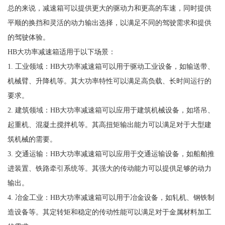
总的来说，减速箱可以提供更大的驱动力和更高的车速，同时提供
平顺的换挡和灵活的动力输出选择，以满足不同的驾驶需求和提供
的驾驶体验。
HB大功率减速箱适用于以下场景：
1. 工业领域：HB大功率减速箱可以用于驱动工业设备，如输送带、
机械臂、升降机等。其大功率特性可以满足高负载、长时间运行的
要求。
2. 建筑领域：HB大功率减速箱可以应用于建筑机械设备，如塔吊、
起重机、混凝土搅拌机等。其高扭矩输出能力可以满足对于大型建
筑机械的需要。
3. 交通运输：HB大功率减速箱可以应用于交通运输设备，如船舶推
进装置、铁路牵引系统等。其强大的传动能力可以提供足够的动力
输出。
4. 冶金工业：HB大功率减速箱可以用于冶金设备，如轧机、钢铁制
造设备等。其定转矩和稳定的传动性能可以满足对于金属材料加工