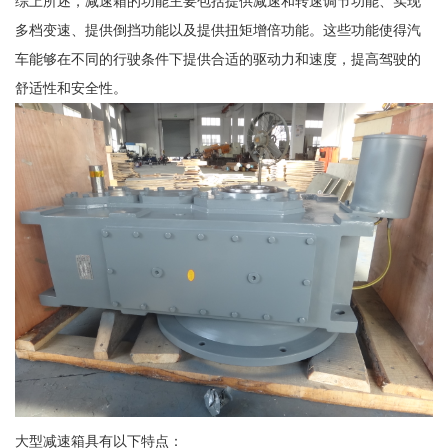
综上所述，减速箱的功能主要包括提供减速和转速调节功能、实现
多档变速、提供倒挡功能以及提供扭矩增倍功能。这些功能使得汽
车能够在不同的行驶条件下提供合适的驱动力和速度，提高驾驶的
舒适性和安全性。
大型减速箱具有以下特点：