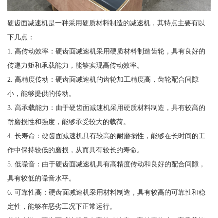
硬齿面减速机是一种采用硬质材料制造的减速机，其特点主要有以
下几点：
1. 高传动效率：硬齿面减速机采用硬质材料制造齿轮，具有良好的
传递力矩和承载能力，能够实现高传动效率。
2. 高精度传动：硬齿面减速机的齿轮加工精度高，齿轮配合间隙
小，能够提供的传动。
3. 高承载能力：由于硬齿面减速机采用硬质材料制造，具有较高的
耐磨损性和强度，能够承受较大的载荷。
4. 长寿命：硬齿面减速机具有较高的耐磨损性，能够在长时间的工
作中保持较低的磨损，从而具有较长的寿命。
5. 低噪音：由于硬齿面减速机具有高精度传动和良好的配合间隙，
具有较低的噪音水平。
6. 可靠性高：硬齿面减速机采用材料制造，具有较高的可靠性和稳
定性，能够在恶劣工况下正常运行。