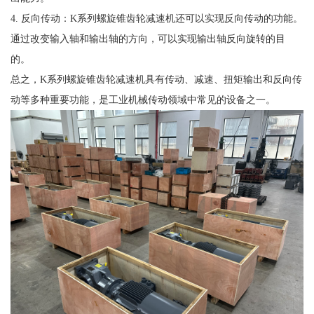
4. 反向传动：K系列螺旋锥齿轮减速机还可以实现反向传动的功能。
通过改变输入轴和输出轴的方向，可以实现输出轴反向旋转的目
的。
总之，K系列螺旋锥齿轮减速机具有传动、减速、扭矩输出和反向传
动等多种重要功能，是工业机械传动领域中常见的设备之一。