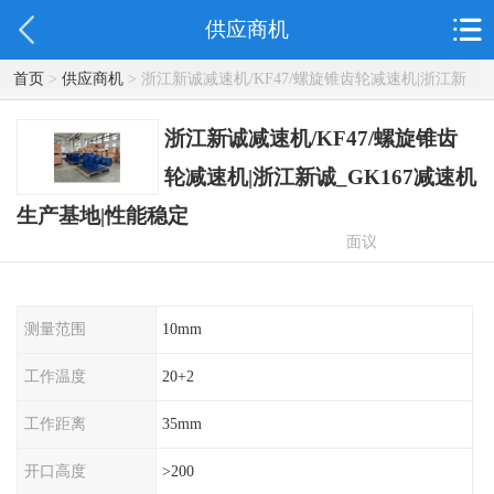
供应商机
首页
>
供应商机
> 浙江新诚减速机/KF47/螺旋锥齿轮减速机|浙江新
诚_GK167减速机生产基地|性能稳定
浙江新诚减速机/KF47/螺旋锥齿
轮减速机|浙江新诚_GK167减速机
生产基地|性能稳定
面议
测量范围
10mm
工作温度
20+2
工作距离
35mm
开口高度
>200