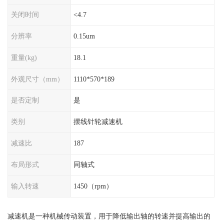
关闭时间
<4.7
分辨率
0.15um
重量(kg)
18.1
外观尺寸（mm）
1110*570*189
是否定制
是
类别
摆线针轮减速机
减速比
187
布局形式
同轴式
输入转速
1450（rpm）
减速机是一种机械传动装置，用于降低输出轴的转速并提高输出的