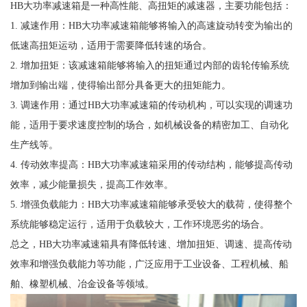
HB大功率减速箱是一种高性能、高扭矩的减速器，主要功能包括：
1. 减速作用：HB大功率减速箱能够将输入的高速旋动转变为输出的
低速高扭矩运动，适用于需要降低转速的场合。
2. 增加扭矩：该减速箱能够将输入的扭矩通过内部的齿轮传输系统
增加到输出端，使得输出部分具备更大的扭矩能力。
3. 调速作用：通过HB大功率减速箱的传动机构，可以实现的调速功
能，适用于要求速度控制的场合，如机械设备的精密加工、自动化
生产线等。
4. 传动效率提高：HB大功率减速箱采用的传动结构，能够提高传动
效率，减少能量损失，提高工作效率。
5. 增强负载能力：HB大功率减速箱能够承受较大的载荷，使得整个
系统能够稳定运行，适用于负载较大，工作环境恶劣的场合。
总之，HB大功率减速箱具有降低转速、增加扭矩、调速、提高传动
效率和增强负载能力等功能，广泛应用于工业设备、工程机械、船
舶、橡塑机械、冶金设备等领域。