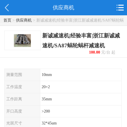
供应商机
首页
>
供应商机
> 新诚减速机|经验丰富|浙江新诚减速机/SA87蜗轮蜗
杆减速机
新诚减速机|经验丰富|浙江新诚减
速机/SA87蜗轮蜗杆减速机
100.00
元/台 起
测量范围
10mm
工作温度
20+2
工作距离
35mm
开口高度
>200
光斑尺寸
32*45um