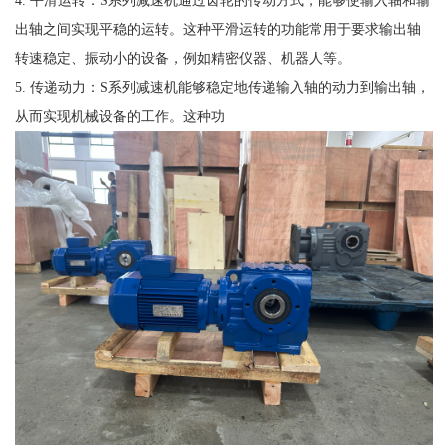
4. 平滑运转：S系列减速机通过齿轮的传动方式，能够使输入轴和输
出轴之间实现平稳的运转。这种平滑运转的功能常用于要求输出轴
转速稳定、振动小的设备，例如精密仪器、机器人等。
5. 传递动力：S系列减速机能够稳定地传递输入轴的动力到输出轴，
从而实现机械设备的工作。这种功