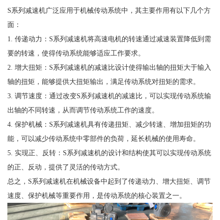
S系列减速机广泛应用于机械传动系统中，其主要作用有以下几个方
面：
1. 传递动力：S系列减速机将高速电机的转速通过减速装置降低到需
要的转速，使得传动系统能够适应工作要求。
2. 增大扭矩：S系列减速机的减速比设计使得输出轴的扭矩大于输入
轴的扭矩，能够提供大扭矩输出，满足传动系统对扭矩的需求。
3. 调节速度：通过改变S系列减速机的减速比，可以实现传动系统输
出轴的不同转速，从而调节传动系统工作的速度。
4. 保护机械：S系列减速机具有传递扭矩、减少转速、增加扭矩的功
能，可以减少传动系统中零部件的负荷，延长机械的使用寿命。
5. 实现正、反转：S系列减速机的设计和结构使其可以实现传动系统
的正、反动，提供了灵活的传动方式。
总之，S系列减速机在机械设备中起到了传递动力、增大扭矩、调节
速度、保护机械等重要作用，是传动系统的核心装置之一。