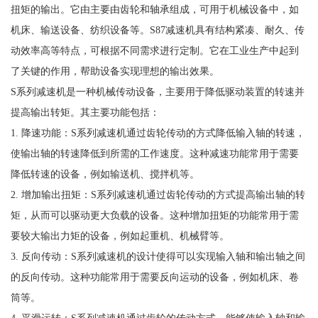
扭矩的输出。它由主要由齿轮和轴承组成，可用于机械设备中，如
机床、输送设备、纺织设备等。S87减速机具有结构紧凑、耐久、传
动效率高等特点，可根据不同需求进行定制。它在工业生产中起到
了关键的作用，帮助设备实现理想的输出效果。
S系列减速机是一种机械传动设备，主要用于降低驱动装置的转速并
提高输出转矩。其主要功能包括：
1. 降速功能：S系列减速机通过齿轮传动的方式降低输入轴的转速，
使输出轴的转速降低到所需的工作速度。这种减速功能常用于需要
降低转速的设备，例如输送机、搅拌机等。
2. 增加输出扭矩：S系列减速机通过齿轮传动的方式提高输出轴的转
矩，从而可以驱动更大负载的设备。这种增加扭矩的功能常用于需
要较大输出力矩的设备，例如起重机、机械臂等。
3. 反向传动：S系列减速机的设计使得可以实现输入轴和输出轴之间
的反向传动。这种功能常用于需要反向运动的设备，例如机床、卷
筒等。