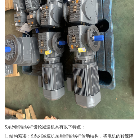
S系列蜗轮蜗杆齿轮减速机具有以下特点：
1. 结构紧凑：S系列减速机采用蜗轮蜗杆传动结构，将电机的转速降