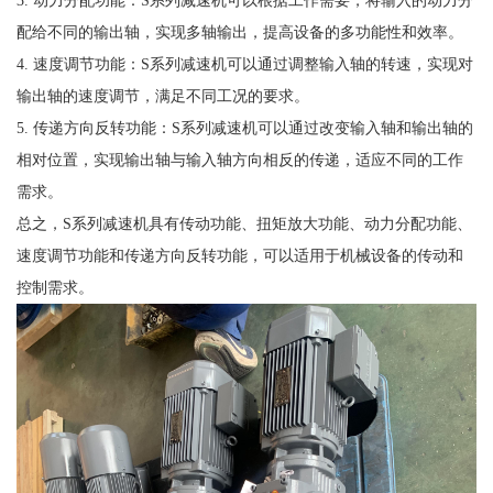
配给不同的输出轴，实现多轴输出，提高设备的多功能性和效率。
4. 速度调节功能：S系列减速机可以通过调整输入轴的转速，实现对
输出轴的速度调节，满足不同工况的要求。
5. 传递方向反转功能：S系列减速机可以通过改变输入轴和输出轴的
相对位置，实现输出轴与输入轴方向相反的传递，适应不同的工作
需求。
总之，S系列减速机具有传动功能、扭矩放大功能、动力分配功能、
速度调节功能和传递方向反转功能，可以适用于机械设备的传动和
控制需求。