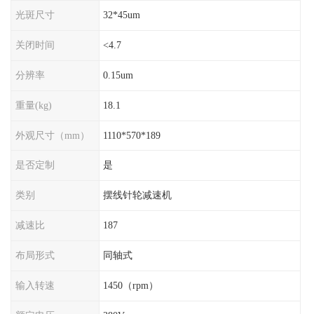
光斑尺寸
32*45um
关闭时间
<4.7
分辨率
0.15um
重量(kg)
18.1
外观尺寸（mm）
1110*570*189
是否定制
是
类别
摆线针轮减速机
减速比
187
布局形式
同轴式
输入转速
1450（rpm）