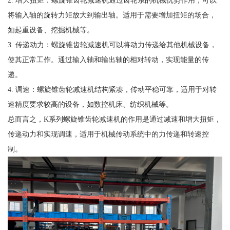
2. 增大扭矩：螺旋锥齿轮减速机通过齿轮系的机械优势作用，可以
将输入轴的旋转力矩放大到输出轴。适用于需要增加扭矩的场合，
如起重设备、挖掘机械等。
3. 传递动力：螺旋锥齿轮减速机可以将动力传递给其他机械设备，
使其正常工作。通过输入轴和输出轴的相对转动，实现能量的传
递。
4. 调速：螺旋锥齿轮减速机结构紧凑，传动平稳可靠，适用于对转
速精度要求较高的设备，如数控机床、纺织机械等。
总而言之，K系列螺旋锥齿轮减速机的作用是通过减速和增大扭矩，
传递动力和实现调速，适用于机械传动系统中的力传递和转速控
制。