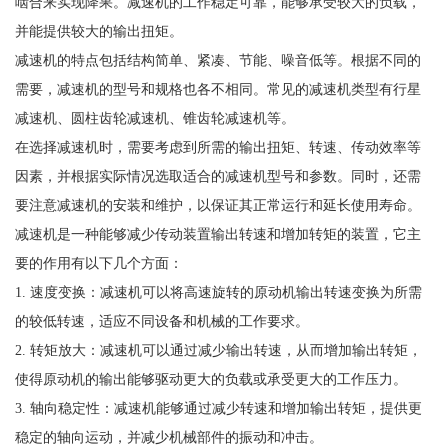
啮合来实现降果。减速机的工作稳定可靠，能够承受较大的负载，
并能提供较大的输出扭矩。
减速机的特点包括结构简单、紧凑、节能、噪音低等。根据不同的
需要，减速机的型号和规格也各不相同。常见的减速机类型有行星
减速机、圆柱齿轮减速机、锥齿轮减速机等。
在选择减速机时，需要考虑到所需的输出扭矩、转速、传动效率等
因素，并根据实际情况选取适合的减速机型号和参数。同时，还需
要注意减速机的安装和维护，以保证其正常运行和延长使用寿命。
减速机是一种能够减少传动装置输出转速和增加转矩的装置，它主
要的作用有以下几个方面：
1. 速度变换：减速机可以将高速旋转的原动机输出转速变换为所需
的较低转速，适应不同设备和机械的工作要求。
2. 转矩放大：减速机可以通过减少输出转速，从而增加输出转矩，
使得原动机的输出能够驱动更大的负载或承受更大的工作压力。
3. 轴向稳定性：减速机能够通过减少转速和增加输出转矩，提供更
稳定的轴向运动，并减少机械部件的振动和冲击。