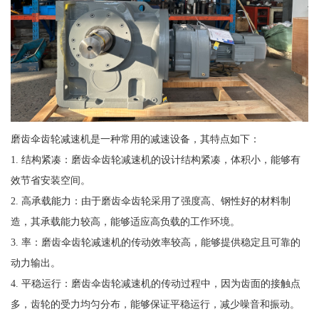
磨齿伞齿轮减速机是一种常用的减速设备，其特点如下：
1. 结构紧凑：磨齿伞齿轮减速机的设计结构紧凑，体积小，能够有
效节省安装空间。
2. 高承载能力：由于磨齿伞齿轮采用了强度高、钢性好的材料制
造，其承载能力较高，能够适应高负载的工作环境。
3. 率：磨齿伞齿轮减速机的传动效率较高，能够提供稳定且可靠的
动力输出。
4. 平稳运行：磨齿伞齿轮减速机的传动过程中，因为齿面的接触点
多，齿轮的受力均匀分布，能够保证平稳运行，减少噪音和振动。