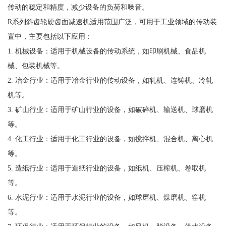
传动的稳定和精度，减少设备的负荷和噪音。
R系列斜齿轮硬齿面减速机适用范围广泛，可用于工业领域的传动装
置中，主要包括以下应用：
1. 机械设备：适用于机械设备的传动系统，如印刷机械、食品机
械、包装机械等。
2. 冶金行业：适用于冶金行业的传动设备，如轧机、连铸机、冷轧
机等。
3. 矿山行业：适用于矿山行业的设备，如破碎机、输送机、球磨机
等。
4. 化工行业：适用于化工行业的设备，如搅拌机、混合机、离心机
等。
5. 造纸行业：适用于造纸行业的设备，如纸机、压榨机、卷取机
等。
6. 水泥行业：适用于水泥行业的设备，如球磨机、煤磨机、窑机
等。