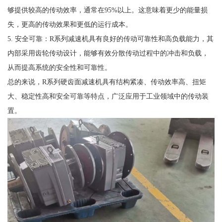
够提供较高的传动效率，通常在95%以上。这意味着更少的能量损
失，更高的传动效果和更低的运行成本。
5. 安全可靠：R系列减速机具有良好的传动可靠性和高负载能力，其
内部采用齿轮传动设计，能够有效分散传动过程中的冲击和负载，
从而提高系统的安全性和可靠性。
总的来说，R系列硬齿面减速机具有结构紧凑、传动效率高、扭矩
大、稳定性高和安全可靠等特点，广泛应用于工业领域中的传动装
置。