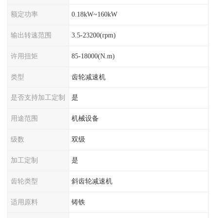
额定功率
0.18kW~160kW
输出转速范围
3.5-23200(rpm)
许用扭矩
85-18000(N.m)
类型
齿轮减速机
是否支持加工定制
是
用途范围
机械设备
级数
双级
加工定制
是
齿轮类型
斜齿轮减速机
适用原料
铸铁