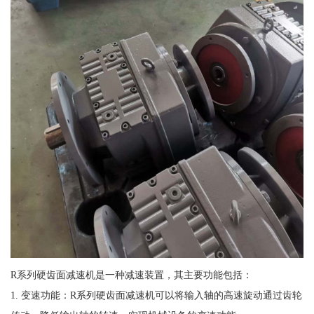
R系列硬齿面减速机是一种减速装置，其主要功能包括：
1. 变速功能：R系列硬齿面减速机可以将输入轴的高速旋动通过齿轮