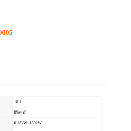
9005
18.1
同轴式
0.18kW~160kW