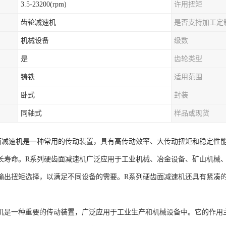
3.5-23200(rpm)
许用扭矩
齿轮减速机
是否支持加工定
机械设备
级数
是
齿轮类型
铸铁
适用范围
卧式
封装
同轴式
样品或现货
面减速机是一种常用的传动装置，具有高传动效率、大传动扭矩和稳定性
长寿命。R系列硬齿面减速机广泛应用于工业机械、冶金设备、矿山机械
输出扭矩选择，以满足不同设备的需要。R系列硬齿面减速机还具有紧凑
机是一种重要的传动装置，广泛应用于工业生产和机械设备中。它的作用