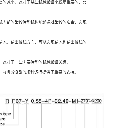
速度的减小。这对于某些机械设备来说是重要的，比
速机内部的齿轮传动机构能够通过齿轮的啮合，实现
的输入、输出轴线方向，可以实现输入和输出轴线的
差。这对于一些需要传动的机械设备关键。
，为机械设备的顺利运行提供了重要的支持。