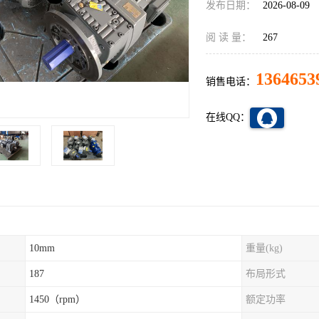
发布日期：
2026-08-09
阅 读 量：
267
1364653
销售电话：
在线QQ：
10mm
重量(kg)
187
布局形式
1450（rpm）
额定功率