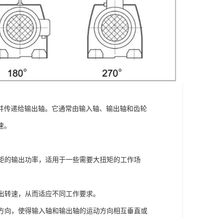
并传递给输出轴。它通常由输入轴、输出轴和齿轮
速。
扭矩的输出功率，适用于一些需要大扭矩的工作场
输出转速，从而适应不同工作要求。
的方向，使得输入轴和输出轴的运动方向相互垂直或