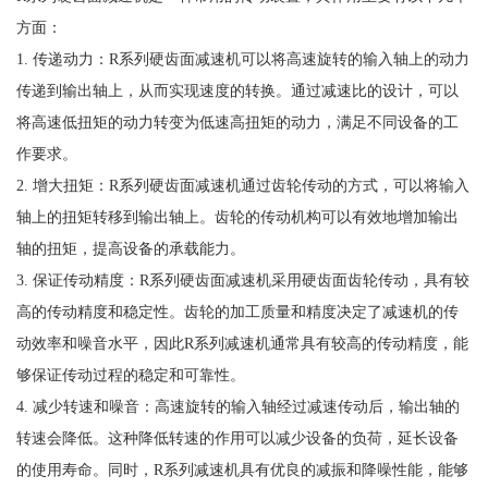
方面：
1. 传递动力：R系列硬齿面减速机可以将高速旋转的输入轴上的动力
传递到输出轴上，从而实现速度的转换。通过减速比的设计，可以
将高速低扭矩的动力转变为低速高扭矩的动力，满足不同设备的工
作要求。
2. 增大扭矩：R系列硬齿面减速机通过齿轮传动的方式，可以将输入
轴上的扭矩转移到输出轴上。齿轮的传动机构可以有效地增加输出
轴的扭矩，提高设备的承载能力。
3. 保证传动精度：R系列硬齿面减速机采用硬齿面齿轮传动，具有较
高的传动精度和稳定性。齿轮的加工质量和精度决定了减速机的传
动效率和噪音水平，因此R系列减速机通常具有较高的传动精度，能
够保证传动过程的稳定和可靠性。
4. 减少转速和噪音：高速旋转的输入轴经过减速传动后，输出轴的
转速会降低。这种降低转速的作用可以减少设备的负荷，延长设备
的使用寿命。同时，R系列减速机具有优良的减振和降噪性能，能够