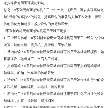
减少噪音对周围环境的影响。
总之，R系列硬齿面减速机在工业生产中广泛应用，可以实现高速低
扭矩到低速高扭矩的转化，提高设备的承载能力和工作效率，保证
传动的稳定和精度，减少设备的负荷和噪音。
R系列斜齿轮硬齿面减速机适用于以下场景：
1. 工业设备传动：R系列斜齿轮硬齿面减速机适用于工业设备的传动
装置，如输送机、提升机、搅拌机、压缩机等。
2. 基础建设：R系列斜齿轮硬齿面减速机可以用于基础建设项目，如
桥梁建设、隧道施工、土石方工程等。
3. 交通运输：R系列斜齿轮硬齿面减速机可以应用于交通运输领域，
如机车、船舶、汽车等的传动系统。
4. 冶金矿山：R系列斜齿轮硬齿面减速机可以用于冶金矿山行业的设
备和机械，如破碎机、磁选机、篦冷机等。
5. 石油化工：R系列斜齿轮硬齿面减速机适用于石油化工行业的设备
和机械，如泵、搅拌器、搅拌桶等。
总而言之，R系列斜齿轮硬齿面减速机适用于需要大扭矩输出的工业