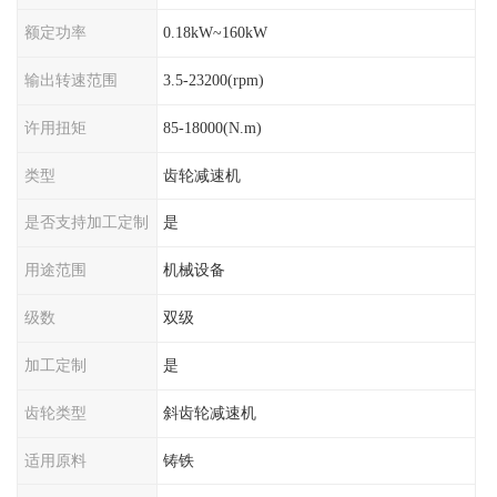
额定功率
0.18kW~160kW
输出转速范围
3.5-23200(rpm)
许用扭矩
85-18000(N.m)
类型
齿轮减速机
是否支持加工定制
是
用途范围
机械设备
级数
双级
加工定制
是
齿轮类型
斜齿轮减速机
适用原料
铸铁