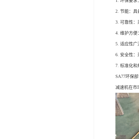
1. 环保
2. 节能
3. 可靠
4. 维护
5. 适应
6. 安全
7. 标准
SA77环
减速机在市