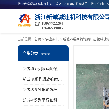
浙江新诚减速机科技有限公
18867722264
13646539005
当前位置：
首页
>
供应商机
>
新诚-S系列蜗轮蜗杆齿轮减速
产品分类
product
新诚-R系列斜齿轮硬齿面减速机
新诚-K系列螺旋锥齿轮减速机
新诚-S系列蜗轮蜗杆齿轮减速机
新诚-F系列平行轴斜齿轮减速机