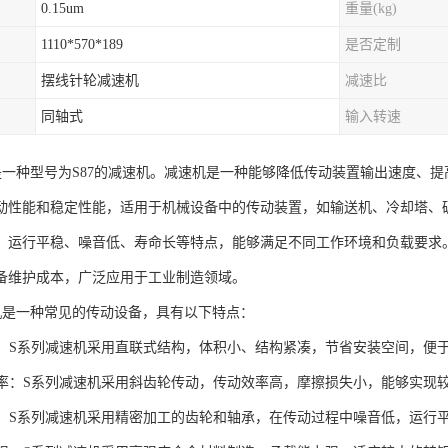
0.15um
重量(kg)
1110*570*189
是否定制
摆线针轮减速机
减速比
同轴式
输入转速
机是一种型号为S87的减速机。减速机是一种能够降低传动装置输出速度、提
动性能和稳定性能，适用于机械设备中的传动装置，如输送机、冷却塔、破
、运行平稳、噪音低、寿命长等特点，能够满足不同工作环境和负载要求。
备维护成本，广泛应用于工业制造领域。
机是一种常见的传动设备，具有以下特点：
紧凑：S系列减速机采用直联式结构，体积小、结构紧凑，节省安装空间，便
动效率：S系列减速机采用斜齿轮传动，传动效率高，摩擦损失小，能够实现
平稳：S系列减速机采用精密加工的齿轮和轴承，在传动过程中噪音低，运行