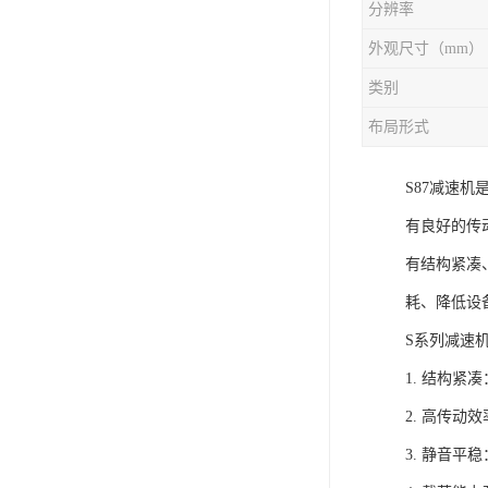
分辨率
外观尺寸（mm）
类别
布局形式
S87减速
有良好的传
有结构紧凑
耗、降低设
S系列减速
1. 结构
2. 高传
3. 静音