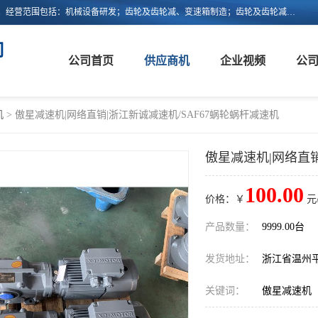
浙江新诚减速机科技有限公司成立于2006年，注册地位于浙江省平阳县。经营范围包括：机械设备研发；齿轮及齿轮减、变速箱制造；齿轮及齿轮减、变速箱销售；轴承、齿轮和传动部件制造；轴承、齿轮和传动部件销售；货物进出口；技术进出口等。
司
公司首页
供应商机
企业视频
公
机
> 傲星减速机|网络直销|浙江新诚减速机/SAF67蜗轮蜗杆减速机
傲星减速机|网络直销
100.00
价格：￥
元
产品数量：
9999.00台
发货地址：
浙江省温州
关键词：
傲星减速机