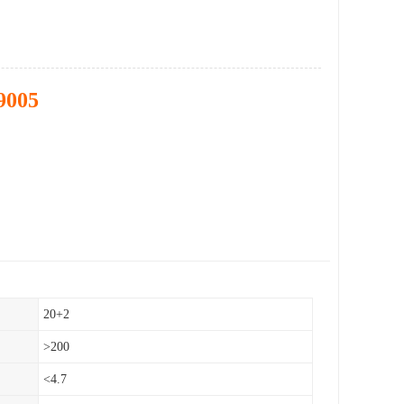
9005
20+2
>200
<4.7