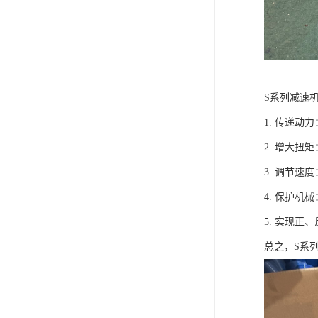
S系列减速
1. 传递
2. 增大
3. 调节
4. 保护
5. 实现
总之，S系