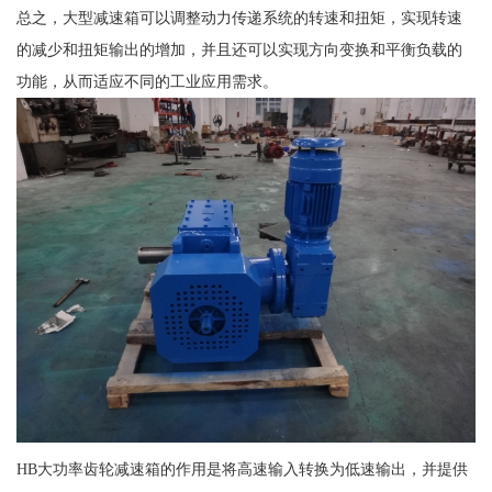
总之，大型减速箱可以调整动力传递系统的转速和扭矩，实现转速
的减少和扭矩输出的增加，并且还可以实现方向变换和平衡负载的
功能，从而适应不同的工业应用需求。
HB大功率齿轮减速箱的作用是将高速输入转换为低速输出，并提供