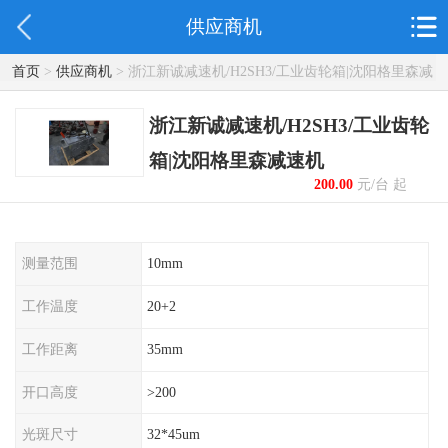
供应商机
首页
>
供应商机
> 浙江新诚减速机/H2SH3/工业齿轮箱|沈阳格里森减
速机
浙江新诚减速机/H2SH3/工业齿轮
箱|沈阳格里森减速机
200.00
元/台 起
测量范围
10mm
工作温度
20+2
工作距离
35mm
开口高度
>200
光斑尺寸
32*45um