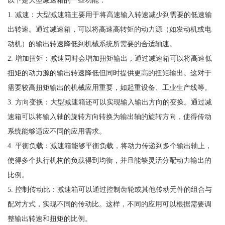
以下是大型减速箱的一些功能：
1. 减速：大型减速箱主要用于将高速输入转速减少到需要的低速输
出转速。通过减速箱，可以将高速高转矩的动力源（如发动机或电
动机）的输出转速降低到机械系统所需要的合适轴速。
2. 增加扭矩：减速同时会增加扭矩输出，通过减速箱可以将高速低
扭矩的动力源的输出转速降低但同时提供更高的扭矩输出。这对于
需要较高扭矩输出的机械应用重要，如起重设备、工业生产线等。
3. 方向变换：大型减速箱还可以实现输入输出方向的变换。通过减
速箱可以将输入轴的旋转方向转换为输出轴的旋转方向，使得传动
系统能够适应不同的应用需求。
4. 平衡负载：减速箱能够平衡负载，将动力传递到多个输出轴上，
使得多个执行机构的负载得到均衡，并且能够灵活分配动力输出的
比例。
5. 控制传动比：减速箱可以通过控制齿轮或其他传动元件的组合与
配对方式，实现不同的传动比。这样，不同的应用可以根据需要调
整输出转速和扭矩的比例。