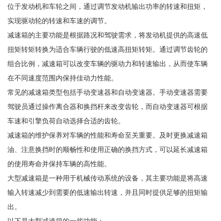
位于发动机和车轮之间，通过调节发动机输出功率的转速和扭矩，
实现驱动轮的转速和车速的调节。
减速箱的主要功能是根据路况和驾驶需求，将发动机提供的高速低
扭矩转矩转换为适合车辆行驶的低速高扭矩转矩。通过调节齿轮的
组合比例，减速箱可以改变车辆的驱动力和转速输出，从而使车辆
在不同速度范围内保持佳动力性能。
常见的减速箱类型包括手动变速器和自动变速器。手动变速器需要
驾驶员通过操作离合器和换挡杆来改变齿轮，而自动变速器可根据
车速和引擎负荷自动选择合适的齿轮。
减速箱的维护保养对车辆的性能和寿命至关重要。及时更换减速箱
油、注意换挡时的顺畅性和使用正确的换挡方式，可以延长减速箱
的使用寿命并保持车辆的高性能。
大型减速箱是一种用于机械传动系统的设备，其主要功能是将高速
输入转速减少到需要的低速输出转速，并且同时提供足够的扭矩输
出。