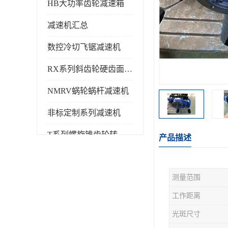
HB大功率齿轮减速箱
减速机汇总
数控冷切飞锯减速机
RX系列斜齿轮硬齿面减速机
NMRV蜗轮蜗杆减速机
非标定制系列减速机
T系列螺旋锥齿轮转向箱
产品描述
测量范围
工作距离
光斑尺寸