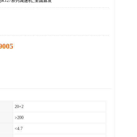
K127系列减速机_全国直发
9005
20+2
>200
<4.7