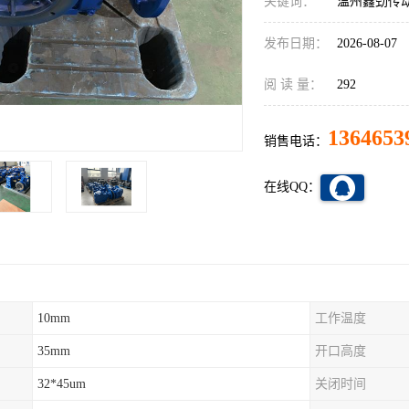
关键词：
温州鑫劲传动
发布日期：
2026-08-07
阅 读 量：
292
1364653
销售电话：
在线QQ：
10mm
工作温度
35mm
开口高度
32*45um
关闭时间