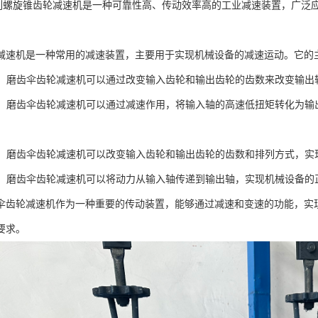
列螺旋锥齿轮减速机是一种可靠性高、传动效率高的工业减速装置，广泛
减速机是一种常用的减速装置，主要用于实现机械设备的减速运动。它的
转速：磨齿伞齿轮减速机可以通过改变输入齿轮和输出齿轮的齿数来改变输
扭矩：磨齿伞齿轮减速机可以通过减速作用，将输入轴的高速低扭矩转化为
转向：磨齿伞齿轮减速机可以改变输入齿轮和输出齿轮的齿数和排列方式，实
动力：磨齿伞齿轮减速机可以将动力从输入轴传递到输出轴，实现机械设备的
伞齿轮减速机作为一种重要的传动装置，能够通过减速和变速的功能，实
要求。