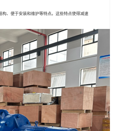
结构、便于安装和维护等特点。这些特点使得减速