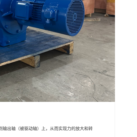
低到输出轴（被驱动轴）上，从而实现力的放大和转