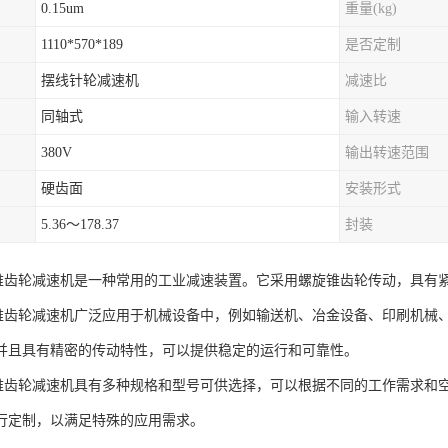
0.15um
重量(kg)
1110*570*189
是否定制
摆线针轮减速机
减速比
同轴式
输入转速
380V
输出转速范围
硬齿面
安装形式
5.36～178.37
封装
锥齿轮减速机是一种常用的工业减速装置。它采用螺旋锥齿轮传动，具有
锥齿轮减速机广泛应用于机械设备中，例如输送机、冶金设备、印刷机械
并且具有精密的传动特性，可以提供稳定的运行和可靠性。
锥齿轮减速机具有多种规格和型号可供选择，可以根据不同的工作需求和
行定制，以满足特殊的应用需求。