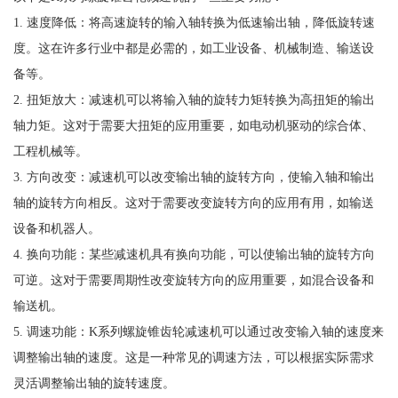
1. 速度降低：将高速旋转的输入轴转换为低速输出轴，降低旋转速
度。这在许多行业中都是必需的，如工业设备、机械制造、输送设
备等。
2. 扭矩放大：减速机可以将输入轴的旋转力矩转换为高扭矩的输出
轴力矩。这对于需要大扭矩的应用重要，如电动机驱动的综合体、
工程机械等。
3. 方向改变：减速机可以改变输出轴的旋转方向，使输入轴和输出
轴的旋转方向相反。这对于需要改变旋转方向的应用有用，如输送
设备和机器人。
4. 换向功能：某些减速机具有换向功能，可以使输出轴的旋转方向
可逆。这对于需要周期性改变旋转方向的应用重要，如混合设备和
输送机。
5. 调速功能：K系列螺旋锥齿轮减速机可以通过改变输入轴的速度来
调整输出轴的速度。这是一种常见的调速方法，可以根据实际需求
灵活调整输出轴的旋转速度。