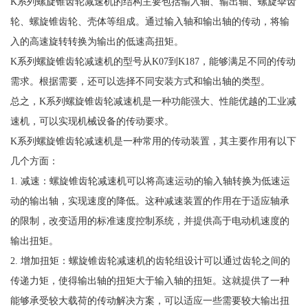
K系列螺旋锥齿轮减速机的结构主要包括输入轴、输出轴、螺旋伞齿
轮、螺旋锥齿轮、壳体等组成。通过输入轴和输出轴的传动，将输
入的高速旋转转换为输出的低速高扭矩。
K系列螺旋锥齿轮减速机的型号从K07到K187，能够满足不同的传动
需求。根据需要，还可以选择不同安装方式和输出轴的类型。
总之，K系列螺旋锥齿轮减速机是一种功能强大、性能优越的工业减
速机，可以实现机械设备的传动要求。
K系列螺旋锥齿轮减速机是一种常用的传动装置，其主要作用有以下
几个方面：
1. 减速：螺旋锥齿轮减速机可以将高速运动的输入轴转换为低速运
动的输出轴，实现速度的降低。这种减速装置的作用在于适应轴承
的限制，改变适用的标准速度控制系统，并提供高于电动机速度的
输出扭矩。
2. 增加扭矩：螺旋锥齿轮减速机的齿轮组设计可以通过齿轮之间的
传递力矩，使得输出轴的扭矩大于输入轴的扭矩。这就提供了一种
能够承受较大载荷的传动解决方案，可以适应一些需要较大输出扭