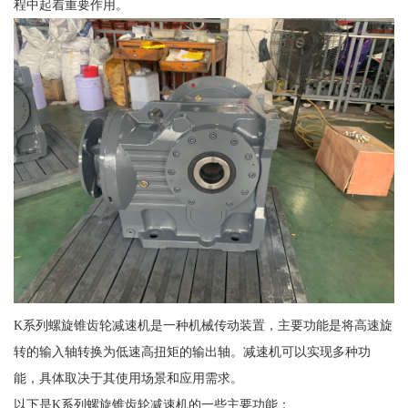
程中起着重要作用。
K系列螺旋锥齿轮减速机是一种机械传动装置，主要功能是将高速旋
转的输入轴转换为低速高扭矩的输出轴。减速机可以实现多种功
能，具体取决于其使用场景和应用需求。
以下是K系列螺旋锥齿轮减速机的一些主要功能：