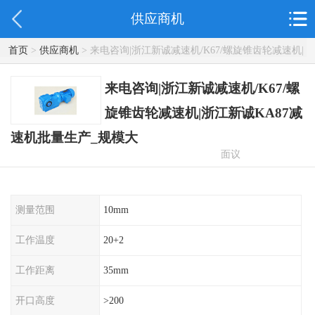
供应商机
首页
>
供应商机
> 来电咨询|浙江新诚减速机/K67/螺旋锥齿轮减速机|
浙江新诚KA87减速机批量生产_规模大
来电咨询|浙江新诚减速机/K67/螺
旋锥齿轮减速机|浙江新诚KA87减
速机批量生产_规模大
面议
测量范围
10mm
工作温度
20+2
工作距离
35mm
开口高度
>200