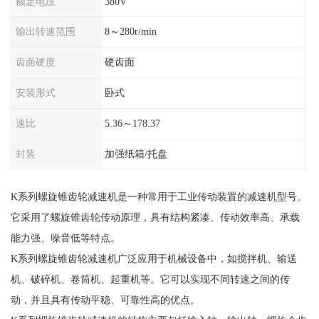
额定电压
380V
输出转速范围
8～280r/min
齿面硬度
硬齿面
安装形式
卧式
速比
5.36～178.37
封装
加强纸箱/托盘
K系列螺旋锥齿轮减速机是一种常用于工业传动装置的减速机型号。
它采用了螺旋锥齿轮传动原理，具有结构紧凑、传动效率高、承载
能力强、噪音低等特点。
K系列螺旋锥齿轮减速机广泛应用于机械设备中，如搅拌机、输送
机、破碎机、卷筒机、起重机等。它可以实现不同转速之间的传
动，并且具有传动平稳、可靠性高的优点。