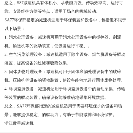
总之，S87减速机具有体积小、承载能力强、传动效率高、运行可
靠、安装维护方便等特点，适用于场合的机械传动。
SA77环保部指定的减速机适用于环保装置和设备中，包括但不限于
以下场景：
1. 污水处理设备：减速机可用于污水处理设备中的搅拌器、刮泥
机、输送机等的驱动装置，使设备运行平稳、。
2. 空气污染治理设备：减速机适用于除尘设备、烟气脱设备等驱动
装置，提高设备的过滤和吸附效果。
3. 固体废物处理设备：减速机可用于固体废物处理设备中的破碎
机、压缩机等设备的驱动装置，使设备能够地进行固体废物处理。
4. 环境监测设备：减速机适用于环境监测设备中的自动采集、传输
等装置的驱动装置，确保设备能够准确地采集环境数据。
总之，SA77环保部指定的减速机适用于需要环境保护的设备和场
景，能够提供稳定、的驱动力，有助于节能减排和环境保护。
浙江傲星减速机