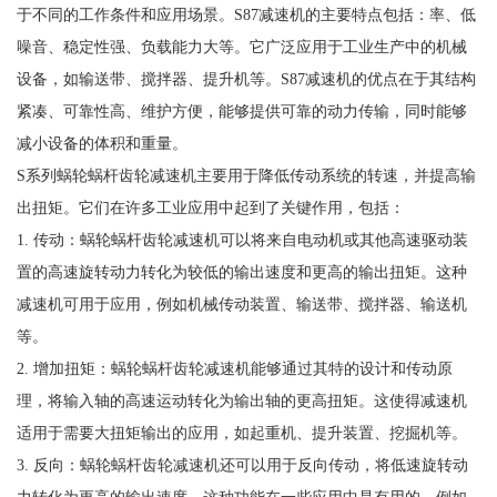
于不同的工作条件和应用场景。S87减速机的主要特点包括：率、低
噪音、稳定性强、负载能力大等。它广泛应用于工业生产中的机械
设备，如输送带、搅拌器、提升机等。S87减速机的优点在于其结构
紧凑、可靠性高、维护方便，能够提供可靠的动力传输，同时能够
减小设备的体积和重量。
S系列蜗轮蜗杆齿轮减速机主要用于降低传动系统的转速，并提高输
出扭矩。它们在许多工业应用中起到了关键作用，包括：
1. 传动：蜗轮蜗杆齿轮减速机可以将来自电动机或其他高速驱动装
置的高速旋转动力转化为较低的输出速度和更高的输出扭矩。这种
减速机可用于应用，例如机械传动装置、输送带、搅拌器、输送机
等。
2. 增加扭矩：蜗轮蜗杆齿轮减速机能够通过其特的设计和传动原
理，将输入轴的高速运动转化为输出轴的更高扭矩。这使得减速机
适用于需要大扭矩输出的应用，如起重机、提升装置、挖掘机等。
3. 反向：蜗轮蜗杆齿轮减速机还可以用于反向传动，将低速旋转动