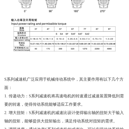
S系列减速机广泛应用于机械传动系统中，其主要作用有以下几个方
面：
1. 传递动力：S系列减速机将高速电机的转速通过减速装置降低到需
要的转速，使得传动系统能够适应工作要求。
2. 增大扭矩：S系列减速机的减速比设计使得输出轴的扭矩大于输入
轴的扭矩，能够提供大扭矩输出，满足传动系统对扭矩的需求。