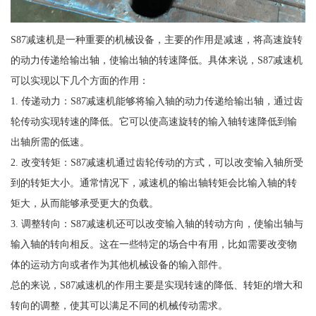
S87减速机是一种重要的机械设备，主要的作用是减速，将高速旋转
的动力传递给输出轴，使输出轴的转速降低。具体来说，S87减速机
可以实现以下几个方面的作用：
1. 传递动力：S87减速机能够将输入轴的动力传递给输出轴，通过齿
轮传动实现转速的降低。它可以使高速旋转的输入轴转速降低到输
出轴所需的低速。
2. 改变转矩：S87减速机通过齿轮传动的方式，可以改变输入轴所受
到的转矩大小。通常情况下，减速机的输出轴转矩会比输入轴的转
矩大，从而能够承受更大的负载。
3. 调整转向：S87减速机还可以改变输入轴的转动方向，使输出轴与
输入轴的转向相反。这在一些特定的场合中有用，比如需要改变物
体的运动方向或者作为其他机械设备的输入部件。
总的来说，S87减速机的作用主要是实现转速的降低、转矩的增大和
转向的调整，使其可以满足不同的机械传动需求。