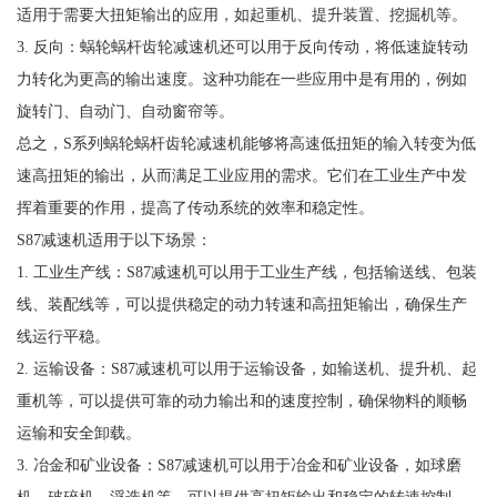
适用于需要大扭矩输出的应用，如起重机、提升装置、挖掘机等。
3. 反向：蜗轮蜗杆齿轮减速机还可以用于反向传动，将低速旋转动
力转化为更高的输出速度。这种功能在一些应用中是有用的，例如
旋转门、自动门、自动窗帘等。
总之，S系列蜗轮蜗杆齿轮减速机能够将高速低扭矩的输入转变为低
速高扭矩的输出，从而满足工业应用的需求。它们在工业生产中发
挥着重要的作用，提高了传动系统的效率和稳定性。
S87减速机适用于以下场景：
1. 工业生产线：S87减速机可以用于工业生产线，包括输送线、包装
线、装配线等，可以提供稳定的动力转速和高扭矩输出，确保生产
线运行平稳。
2. 运输设备：S87减速机可以用于运输设备，如输送机、提升机、起
重机等，可以提供可靠的动力输出和的速度控制，确保物料的顺畅
运输和安全卸载。
3. 冶金和矿业设备：S87减速机可以用于冶金和矿业设备，如球磨