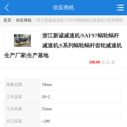
供应商机
首页
>
供应商机
> 浙江新诚减速机/SAF97蜗轮蜗杆减速机|S系列蜗轮
蜗杆齿轮减速机生产厂家|生产基地
浙江新诚减速机/SAF97蜗轮蜗杆
减速机|S系列蜗轮蜗杆齿轮减速机
生产厂家|生产基地
100.00
元/台 起
测量范围
10mm
工作温度
20+2
工作距离
35mm
开口高度
>200