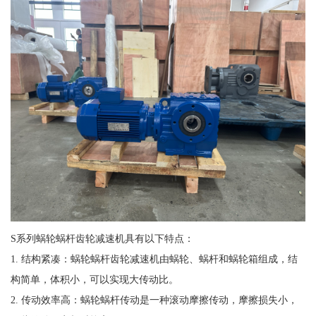
S系列蜗轮蜗杆齿轮减速机具有以下特点：
1. 结构紧凑：蜗轮蜗杆齿轮减速机由蜗轮、蜗杆和蜗轮箱组成，结
构简单，体积小，可以实现大传动比。
2. 传动效率高：蜗轮蜗杆传动是一种滚动摩擦传动，摩擦损失小，