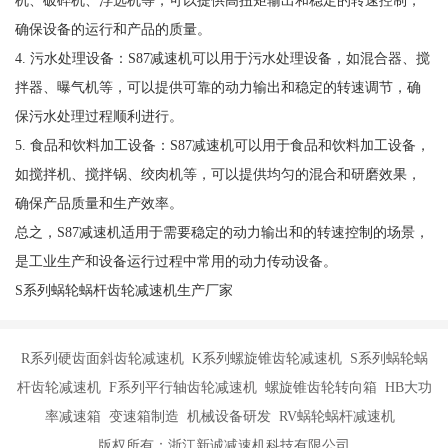
机、破碎机、浮选机等，可以提供高扭矩输出和稳定的转速控制，
确保设备的运行和产品的质量。
4. 污水处理设备：S87减速机可以用于污水处理设备，如混合器、搅
拌器、曝气机等，可以提供可靠的动力输出和稳定的转速调节，确
保污水处理过程顺利进行。
5. 食品和饮料加工设备：S87减速机可以用于食品和饮料加工设备，
如搅拌机、搅拌锅、绞肉机等，可以提供均匀的混合和研磨效果，
确保产品质量和生产效率。
总之，S87减速机适用于需要稳定的动力输出和的转速控制的场景，
是工业生产和设备运行过程中常用的动力传动设备。
S系列蜗轮蜗杆齿轮减速机生产厂家
R系列硬齿面斜齿轮减速机 K系列螺旋锥齿轮减速机 S系列蜗轮蜗
杆齿轮减速机 F系列平行轴齿轮减速机 螺旋锥齿轮转向箱 HB大功
率减速箱 变速箱制造 机械设备研发 RV蜗轮蜗杆减速机
版权所有：浙江新诚减速机科技有限公司