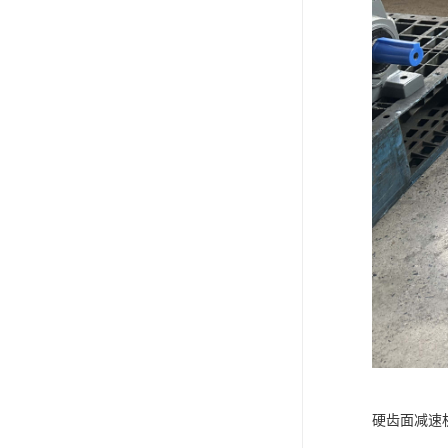
硬齿面减速