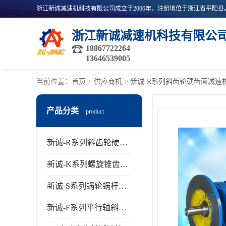
浙江新诚减速机科技有限公
18867722264
13646539005
当前位置：
首页
>
供应商机
>
新诚-R系列斜齿轮硬齿面减速
产品分类
product
新诚-R系列斜齿轮硬齿面减速机
新诚-K系列螺旋锥齿轮减速机
新诚-S系列蜗轮蜗杆齿轮减速机
新诚-F系列平行轴斜齿轮减速机