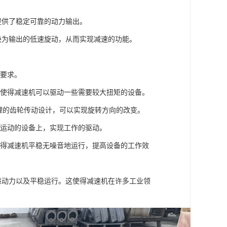
提供了稳定可靠的动力输出。
换为输出的低速旋动，从而实现减速的功能。
作要求。
这使得减速机可以驱动一些需要较大扭矩的设备。
理的齿轮传动设计，可以实现旋转方向的改变。
要运动的设备上，实现工作的驱动。
使得减速机平稳无噪音地运行，提高设备的工作效
递动力以及平稳运行。这使得减速机在许多工业领