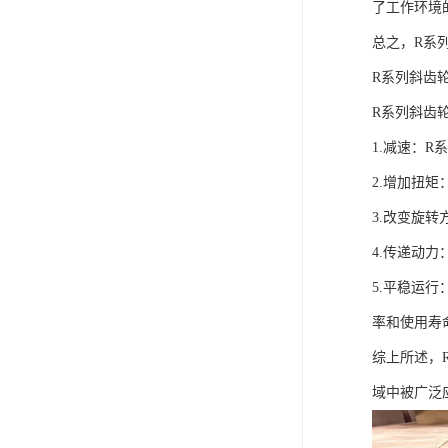
了工作环境
总之，R系
R系列斜齿
R系列斜齿
1.减速：
2.增加扭
3.改变旋
4.传递动
5.平稳运
率和使用寿
综上所述，
域中被广泛