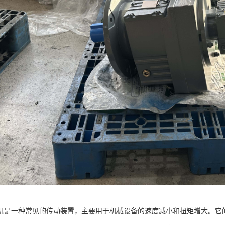
机是一种常见的传动装置，主要用于机械设备的速度减小和扭矩增大。它