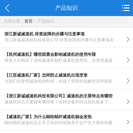
产品知识
当前位置：
首页
> 产品知识
浙江新诚减速机 排查故障的步骤与注意事项
浙江新诚减速机科技有限公司 排查故障的步骤与注意事项在减速机的使用过程中，故障排查是确保设备正常运行..……
【杭州减速机】哪些因素会影响减速机的使用年限
很多人在购买了涡轮减速机蜗杆减速机使用后，会发现减速机的使用年限很短，并没有像买前商家说的那样能使..……
【江苏减速机厂家】怎样防止减速机出现变形
当我们在使用减速机的时候，出现了变形的现象的话对很多的工作会产生不少的影响。如果大家不能够采取相应..……
【浙江新诚减速机科技有限公司】减速机的主要特点有哪些
减速机特点主要都有哪些呢？这种设备的特点就比较多了，比方说现在有很多厂家做出来的产品可以做的，非常..……
【减速机厂家】为什么蜗轮蜗杆减速机轴会发热
蜗轮蜗杆减速机在正常工作的时候轴承不会产生大量的热量，如果发现轴承有大量的热量产生，这就需要注意蜗..……