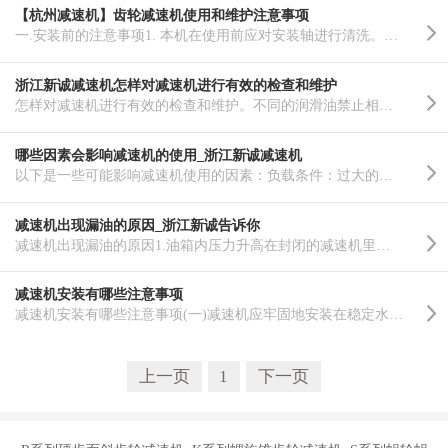
【杭州减速机】齿轮减速机使用和维护注意事项
一.安装前的注意事项1. 本机在使用前应对安装轴进行清洗。并检查安装轴是否有碰伤、污物，若有应全部干净..……
浙江新诚减速机怎样对减速机进行有效的检查和维护
怎样对减速机进行有效的检查和维护。不同的润滑油禁止相互混合使用。油位螺塞、放油螺塞和通气器的位置由..……
哪些因素会影响减速机的使用_浙江新诚减速机
以下是一些可能影响减速机使用的因素：负载条件：过大的负载会增加减速机的工作压力，可能导致轴承和齿轮..……
减速机出现漏油的原因_浙江新诚告诉你
减速机出现漏油的原因1.油箱内压力升高在封闭的减速机里，每一对齿轮相啮合发生摩擦便要发出热量，随着运..……
减速机安装有哪些注意事项
减速机安装有哪些注意事项(一)减速机应牢固地安装在稳定水平的基础或底座上，排油槽的油应能排除，且冷却..……
上一页
1
下一页