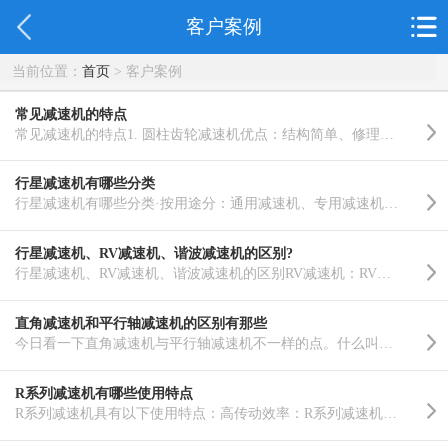
客户案例
当前位置：
首页
> 客户案例
常见减速机的特点
常见减速机的特点1. 圆柱齿轮减速机优点：结构简单、修理方便、传动效率高、工作可靠、寿命长。从价格因素..……
行星减速机有哪些分类
行星减速机有哪些分类·按用途分：通用减速机、专用减速机；·按传动类型分：齿轮减速机、涡轮蜗杆减速机和..……
行星减速机、RV减速机、谐波减速机的区别?
行星减速机、RV减速机、谐波减速机的区别RV减速机：RV传动是新兴起的一种传动，它是在传统针摆行星传动的..……
直角减速机和平行轴减速机的区别有那些
今日看一下直角减速机与平行轴减速机不一样的点。什么叫直角减速机？直角减速机和平行轴减速机的差别有那..……
R系列减速机有哪些使用特点
R系列减速机具有以下使用特点：高传动效率：R系列减速机采用了高精度齿轮传动，具有较高的传动效率，通常..……