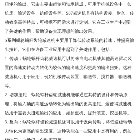
扭矩的输出。它由主要由齿轮和轴承组成，可用于机械设备中，如
机床、输送设备、纺织设备等。S87减速机具有结构紧凑、耐久、传
动效率高等特点，可根据不同需求进行定制。它在工业生产中起到
了关键的作用，帮助设备实现理想的输出效果。
S系列蜗轮蜗杆齿轮减速机主要用于降低传动系统的转速，并提高输
出扭矩。它们在许多工业应用中起到了关键作用，包括：
1. 传动：蜗轮蜗杆齿轮减速机可以将来自电动机或其他高速驱动装
置的高速旋转动力转化为较低的输出速度和更高的输出扭矩。这种
减速机可用于应用，例如机械传动装置、输送带、搅拌器、输送机
等。
2. 增加扭矩：蜗轮蜗杆齿轮减速机能够通过其特的设计和传动原
理，将输入轴的高速运动转化为输出轴的更高扭矩。这使得减速机
适用于需要大扭矩输出的应用，如起重机、提升装置、挖掘机等。
3. 反向：蜗轮蜗杆齿轮减速机还可以用于反向传动，将低速旋转动
力转化为更高的输出速度。这种功能在一些应用中是有用的，例如