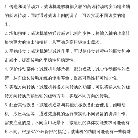
1. 传递和调节动力：减速机能够将输入轴的高速转动转变为输出轴
的低速转动，同时通过减速比例的调节，可以实现不同速度的输
出。
2. 增加扭矩：减速机能够通过减速比例的变换，将输入轴的功率转
换为更大的输出轴扭矩，从而满足高扭矩输出需求。
3. 平稳传动：减速机通过减速作用，可以使传动过程中的振动和冲
击减小，提高传动的平稳性和稳定性。
4. 保护传动部件：减速机能够承担一部分负载，减少传动部件的负
荷，从而延长传动系统的使用寿命，提高可靠性和可维护性。
5. 实现方向转换：减速机具备方向转换的功能，可以将输入轴的旋
转方向转换为输出轴的旋转方向，实现不同方向的传动。
6. 配合其他设备：减速机通常与其他机械设备配合使用，如电动
机、液压马达等，通过减速机的运行来实现不同设备的协调工作。
需要注意的是，不同应用场景下，减速机的具体功能要求可能会有
所不同。根据SA77环保部的指定，减速机的功能可能会有一些特殊