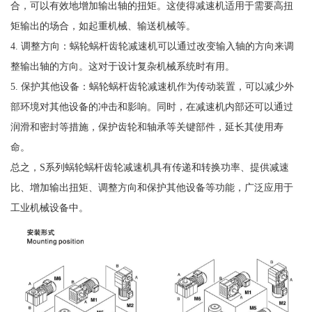
合，可以有效地增加输出轴的扭矩。这使得减速机适用于需要高扭
矩输出的场合，如起重机械、输送机械等。
4. 调整方向：蜗轮蜗杆齿轮减速机可以通过改变输入轴的方向来调
整输出轴的方向。这对于设计复杂机械系统时有用。
5. 保护其他设备：蜗轮蜗杆齿轮减速机作为传动装置，可以减少外
部环境对其他设备的冲击和影响。同时，在减速机内部还可以通过
润滑和密封等措施，保护齿轮和轴承等关键部件，延长其使用寿
命。
总之，S系列蜗轮蜗杆齿轮减速机具有传递和转换功率、提供减速
比、增加输出扭矩、调整方向和保护其他设备等功能，广泛应用于
工业机械设备中。