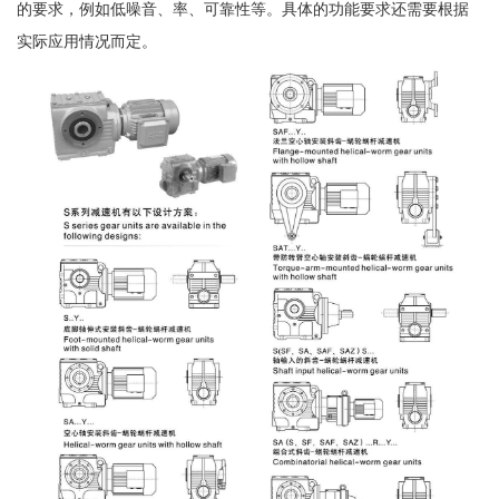
的要求，例如低噪音、率、可靠性等。具体的功能要求还需要根据
实际应用情况而定。