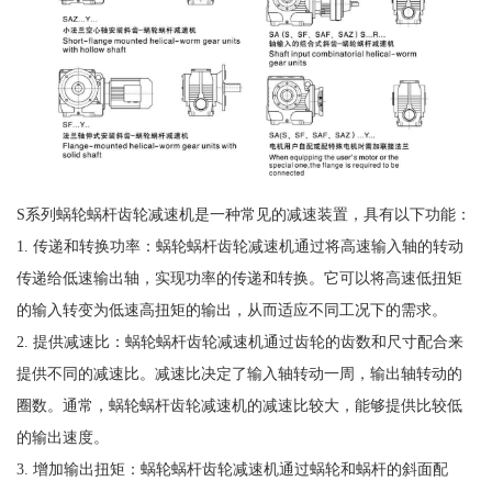
S系列蜗轮蜗杆齿轮减速机是一种常见的减速装置，具有以下功能：
1. 传递和转换功率：蜗轮蜗杆齿轮减速机通过将高速输入轴的转动
传递给低速输出轴，实现功率的传递和转换。它可以将高速低扭矩
的输入转变为低速高扭矩的输出，从而适应不同工况下的需求。
2. 提供减速比：蜗轮蜗杆齿轮减速机通过齿轮的齿数和尺寸配合来
提供不同的减速比。减速比决定了输入轴转动一周，输出轴转动的
圈数。通常，蜗轮蜗杆齿轮减速机的减速比较大，能够提供比较低
的输出速度。
3. 增加输出扭矩：蜗轮蜗杆齿轮减速机通过蜗轮和蜗杆的斜面配