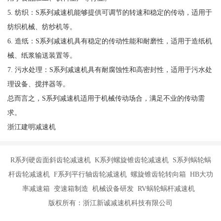
5. 纺织：S系列减速机能够提供可调节的转速和稳定的传动，适用于
纺织机械、纺纱机等。
6. 造纸：S系列减速机具有稳定的传动性能和耐磨性，适用于造纸机
械、纸浆输送装置等。
7. 污水处理：S系列减速机具有耐腐蚀性和高密封性，适用于污水处
理设备、搅拌器等。
总而言之，S系列减速机适用于机械传动场合，满足不业的传动需
求。
浙江建明减速机
R系列硬齿面斜齿轮减速机 K系列螺旋锥齿轮减速机 S系列蜗轮蜗
杆齿轮减速机 F系列平行轴齿轮减速机 螺旋锥齿轮转向箱 HB大功
率减速箱 变速箱制造 机械设备研发 RV蜗轮蜗杆减速机
版权所有：浙江新诚减速机科技有限公司