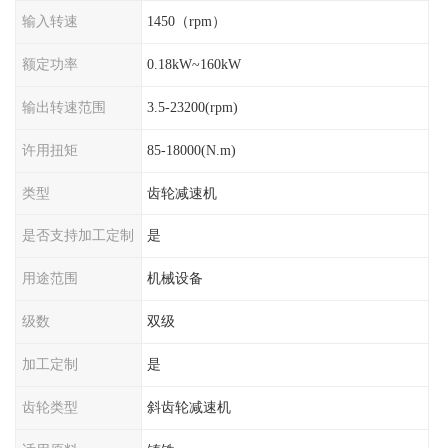
输入转速
1450（rpm）
额定功率
0.18kW~160kW
输出转速范围
3.5-23200(rpm)
许用扭矩
85-18000(N.m)
类型
齿轮减速机
是否支持加工定制
是
用途范围
机械设备
级数
双级
加工定制
是
齿轮类型
斜齿轮减速机