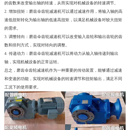
的齿数来改变输出轴的转速，从而实现对机械设备的转速调节。
2. 增加扭矩：磨齿伞齿轮减速机可以通过减速作用，将输入轴的高
速低扭矩转化为输出轴的低速高扭矩，以满足机械设备对较大扭矩
的需求。
3. 调整转向：磨齿伞齿轮减速机可以改变输入齿轮和输出齿轮的齿
数和排列方式，实现对转向的调整。
4. 传递动力：磨齿伞齿轮减速机可以将动力从输入轴传递到输出
轴，实现机械设备的正常运转。
总之，磨齿伞齿轮减速机作为一种重要的传动装置，能够通过减速
和变速的功能，实现对机械设备的转速调节和扭矩输出，满足不同
工况下的使用要求。