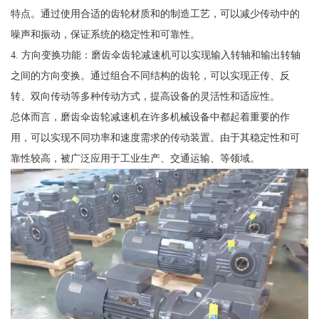
特点。通过使用合适的齿轮材质和的制造工艺，可以减少传动中的
噪声和振动，保证系统的稳定性和可靠性。
4. 方向变换功能：磨齿伞齿轮减速机可以实现输入转轴和输出转轴
之间的方向变换。通过组合不同结构的齿轮，可以实现正传、反
转、双向传动等多种传动方式，提高设备的灵活性和适应性。
总体而言，磨齿伞齿轮减速机在许多机械设备中都起着重要的作
用，可以实现不同功率和速度需求的传动装置。由于其稳定性和可
靠性较高，被广泛应用于工业生产、交通运输、等领域。