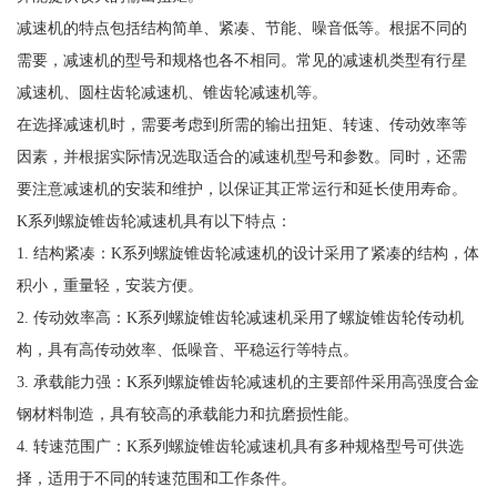
减速机的特点包括结构简单、紧凑、节能、噪音低等。根据不同的
需要，减速机的型号和规格也各不相同。常见的减速机类型有行星
减速机、圆柱齿轮减速机、锥齿轮减速机等。
在选择减速机时，需要考虑到所需的输出扭矩、转速、传动效率等
因素，并根据实际情况选取适合的减速机型号和参数。同时，还需
要注意减速机的安装和维护，以保证其正常运行和延长使用寿命。
K系列螺旋锥齿轮减速机具有以下特点：
1. 结构紧凑：K系列螺旋锥齿轮减速机的设计采用了紧凑的结构，体
积小，重量轻，安装方便。
2. 传动效率高：K系列螺旋锥齿轮减速机采用了螺旋锥齿轮传动机
构，具有高传动效率、低噪音、平稳运行等特点。
3. 承载能力强：K系列螺旋锥齿轮减速机的主要部件采用高强度合金
钢材料制造，具有较高的承载能力和抗磨损性能。
4. 转速范围广：K系列螺旋锥齿轮减速机具有多种规格型号可供选
择，适用于不同的转速范围和工作条件。