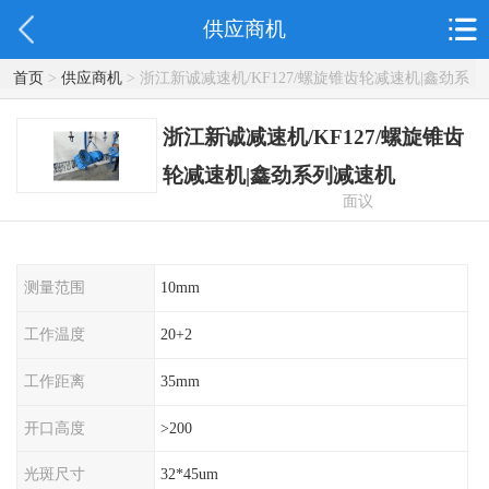
供应商机
首页
>
供应商机
> 浙江新诚减速机/KF127/螺旋锥齿轮减速机|鑫劲系
列减速机
浙江新诚减速机/KF127/螺旋锥齿
轮减速机|鑫劲系列减速机
面议
测量范围
10mm
工作温度
20+2
工作距离
35mm
开口高度
>200
光斑尺寸
32*45um