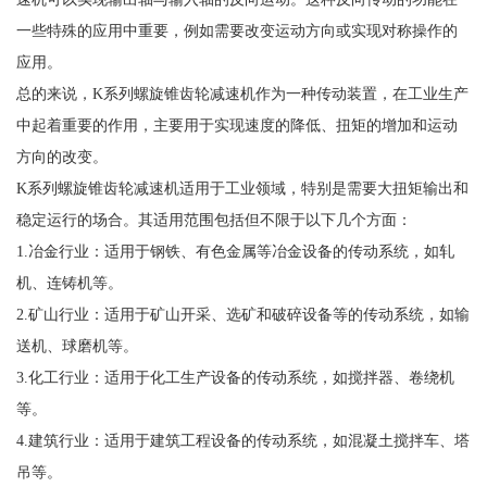
一些特殊的应用中重要，例如需要改变运动方向或实现对称操作的
应用。
总的来说，K系列螺旋锥齿轮减速机作为一种传动装置，在工业生产
中起着重要的作用，主要用于实现速度的降低、扭矩的增加和运动
方向的改变。
K系列螺旋锥齿轮减速机适用于工业领域，特别是需要大扭矩输出和
稳定运行的场合。其适用范围包括但不限于以下几个方面：
1.冶金行业：适用于钢铁、有色金属等冶金设备的传动系统，如轧
机、连铸机等。
2.矿山行业：适用于矿山开采、选矿和破碎设备等的传动系统，如输
送机、球磨机等。
3.化工行业：适用于化工生产设备的传动系统，如搅拌器、卷绕机
等。
4.建筑行业：适用于建筑工程设备的传动系统，如混凝土搅拌车、塔
吊等。