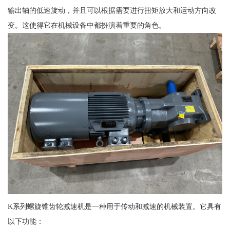
输出轴的低速旋动，并且可以根据需要进行扭矩放大和运动方向改
变。这使得它在机械设备中都扮演着重要的角色。
K系列螺旋锥齿轮减速机是一种用于传动和减速的机械装置。它具有
以下功能：