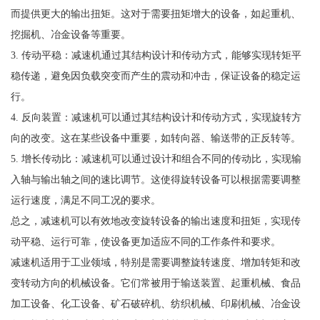
而提供更大的输出扭矩。这对于需要扭矩增大的设备，如起重机、
挖掘机、冶金设备等重要。
3. 传动平稳：减速机通过其结构设计和传动方式，能够实现转矩平
稳传递，避免因负载突变而产生的震动和冲击，保证设备的稳定运
行。
4. 反向装置：减速机可以通过其结构设计和传动方式，实现旋转方
向的改变。这在某些设备中重要，如转向器、输送带的正反转等。
5. 增长传动比：减速机可以通过设计和组合不同的传动比，实现输
入轴与输出轴之间的速比调节。这使得旋转设备可以根据需要调整
运行速度，满足不同工况的要求。
总之，减速机可以有效地改变旋转设备的输出速度和扭矩，实现传
动平稳、运行可靠，使设备更加适应不同的工作条件和要求。
减速机适用于工业领域，特别是需要调整旋转速度、增加转矩和改
变转动方向的机械设备。它们常被用于输送装置、起重机械、食品
加工设备、化工设备、矿石破碎机、纺织机械、印刷机械、冶金设