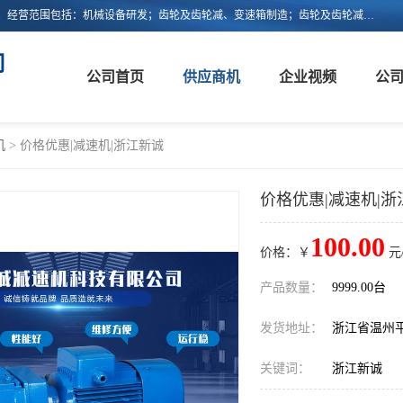
浙江新诚减速机科技有限公司成立于2006年，注册地位于浙江省平阳县。经营范围包括：机械设备研发；齿轮及齿轮减、变速箱制造；齿轮及齿轮减、变速箱销售；轴承、齿轮和传动部件制造；轴承、齿轮和传动部件销售；货物进出口；技术进出口等。
司
公司首页
供应商机
企业视频
公
机
> 价格优惠|减速机|浙江新诚
价格优惠|减速机|浙
100.00
价格：￥
元
产品数量：
9999.00台
发货地址：
浙江省温州
关键词：
浙江新诚