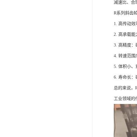
减速比、合
R系列斜齿
1. 高传
2. 高承
3. 高精
4. 转速
5. 体积
6. 寿命
总的来说，
工业领域的