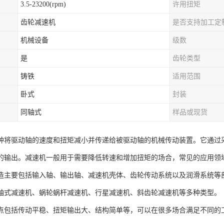
3.5-23200(rpm)
许用扭矩
齿轮减速机
是否支持加工定
机械设备
级数
是
齿轮类型
铸铁
适用范围
卧式
封装
同轴式
样品或现货
种将驱动轴的速度和扭矩减小并传递给被驱动轴的机械传动装置。它通过
的输出。减速机一般用于需要降低转速和增加扭矩的场合，常见的应用领
造主要包括输入轴、输出轴、减速机壳体、齿轮传动系统以及润滑系统等
轴式减速机、蜗轮蜗杆减速机、行星减速机、斜齿轮减速机等多种类型。
点包括传动平稳、扭矩输出大、结构简单等，可以在很多场合满足不同的