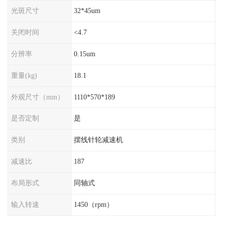
光斑尺寸
32*45um
关闭时间
<4.7
分辨率
0.15um
重量(kg)
18.1
外观尺寸（mm）
1110*570*189
是否定制
是
类别
摆线针轮减速机
减速比
187
布局形式
同轴式
输入转速
1450（rpm）