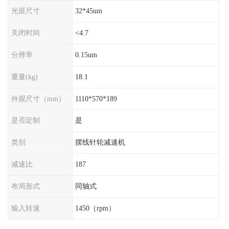
光斑尺寸
32*45um
关闭时间
<4.7
分辨率
0.15um
重量(kg)
18.1
外观尺寸（mm）
1110*570*189
是否定制
是
类别
摆线针轮减速机
减速比
187
布局形式
同轴式
输入转速
1450（rpm）