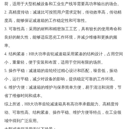
荷，适用于大型机械设备和工业生产线等需要高功率输出的场合。
2. 高精度传动：减速比可按照用户需求定制，传动效率高，传动精
度高，能够保证减速箱的工作稳定性和可靠性。
3. 可靠性高：采用的材料和精密加工工艺，具有较长的使用寿命和
良好的耐久性，能够适应恶劣工作环境，并减少维修和更换的频
率。
4. 结构紧凑：HB大功率齿轮减速箱采用紧凑的结构设计，占用空间
小，重量轻，便于安装和布置，适用于空间有限的场所。
5. 操作平稳：减速箱的齿轮经过精心设计和匹配，噪音低，振动
小，运行平稳，减少对设备的影响，提供稳定可靠的工作环境。
6. 维护方便：减速箱的维护与保养简单方便，易于清洁和润滑，节
省了维修时间和成本。
综上所述，HB大功率齿轮减速箱具有高功率承载能力、高精度传
动、可靠性高、结构紧凑、操作平稳、维护方便等特点，在工业领
域中得到广泛应用。