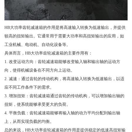
HB大功率齿轮减速箱的作用是将高速输入转换为低速输出，并提供
较高的扭矩输出。它通常用于需要大功率和高扭矩输出的应用，如
工业机械、电动机、自动化设备等。
具体而言，HB大功率齿轮减速箱的主要作用有：
1. 改变运动方向：齿轮减速箱能够改变输入轴和输出轴的运动方
向，使得机械设备在不同方向上运动。
2. 减速：通过齿轮的传动机构，将高速输入转换为低速输出，以适
应不同工作条件下的需求。
3. 增加扭矩：齿轮减速箱通过齿轮的传动机构，可以增加输出轴的
扭矩，使系统能够承受更大的负荷。
4. 平衡负载：齿轮减速箱能够将输入轴的动力平均分配到输出轴
上，从而实现负载的均衡。
总的来说，HB大功率齿轮减速箱的作用是提供稳定的低速高扭矩输