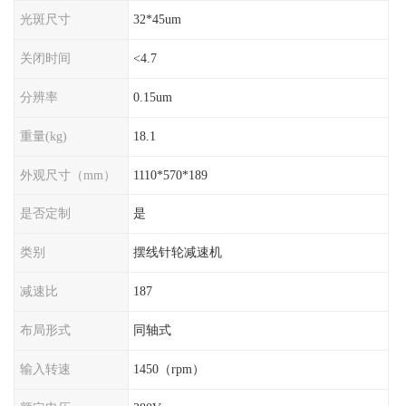
光斑尺寸
32*45um
关闭时间
<4.7
分辨率
0.15um
重量(kg)
18.1
外观尺寸（mm）
1110*570*189
是否定制
是
类别
摆线针轮减速机
减速比
187
布局形式
同轴式
输入转速
1450（rpm）