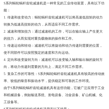
S系列蜗轮蜗杆齿轮减速机是一种常见的工业传动装置，具有以下功
能：
1. 传递和改变动力：蜗轮蜗杆齿轮减速机可以将高速低扭矩的动力
转换为低速高扭矩的动力，从而适应不同工作需求。
2. 减速和增加扭力：通过减速机的工作，可以在输出轴上产生更大
的扭力，从而实现对重负载物体的操作和工作。
3. 传递运动和转动：减速机可以将旋动和动力传递到需要的位置，
使不同部件可以按照预定的速度和方向运动。
4. 定向和改变旋转方向：减速机可以改变输入轴和输出轴的旋转方
向，将动力传递到需要的方向上，满足不同工作需求。
5. 复杂工作的可靠性：S系列蜗轮蜗杆齿轮减速机具有较高的传动效
率、较低的噪音和振动水平，提供稳定和可靠的工作环境。
由于S系列蜗轮蜗杆齿轮减速机具有这些功能，它被广泛应用于工业
和机械设备，例如输送系统、发电设备、冶金设备、矿山机械、化
工设备等。