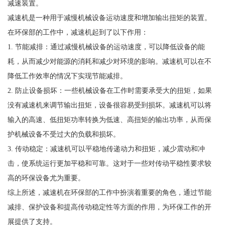
减速装置。
减速机是一种用于减慢机械设备运动速度和增加输出扭矩的装置。
在环保部的工作中，减速机起到了以下作用：
1. 节能减排：通过减慢机械设备的运动速度，可以降低设备的能
耗，从而减少对能源的消耗和减少对环境的影响。减速机可以在不
降低工作效率的情况下实现节能减排。
2. 防止设备损坏：一些机械设备在工作时需要承受大的扭矩，如果
没有减速机来调节输出扭矩，设备很容易受到损坏。减速机可以将
输入的高速、低扭矩功率转换为低速、高扭矩的输出功率，从而保
护机械设备不受过大的负载和损坏。
3. 传动稳定：减速机可以平稳地传递动力和扭矩，减少震动和冲
击，使系统运行更加平稳和可靠。这对于一些对传动平稳性要求较
高的环保设备尤为重要。
综上所述，减速机在环保部的工作中扮演着重要的角色，通过节能
减排、保护设备和提高传动稳定性等方面的作用，为环保工作的开
展提供了支持。