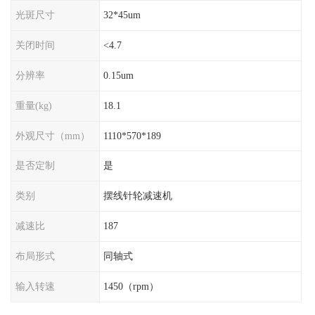
光斑尺寸
32*45um
关闭时间
<4.7
分辨率
0.15um
重量(kg)
18.1
外观尺寸（mm）
1110*570*189
是否定制
是
类别
摆线针轮减速机
减速比
187
布局形式
同轴式
输入转速
1450（rpm）